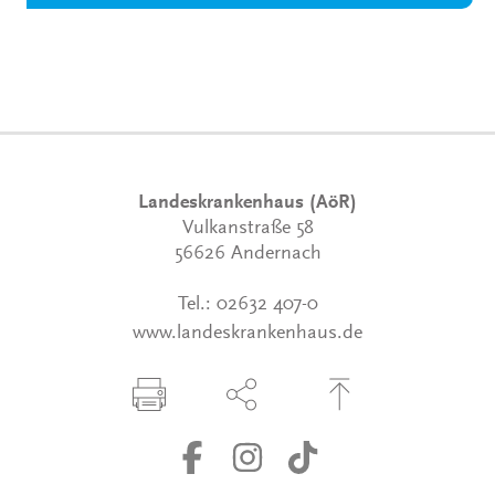
Landeskrankenhaus (AöR)
Vulkanstraße 58
56626 Andernach
Tel.:
02632 407-0
www.landeskrankenhaus.de
Seite drucken
Seite über Social-Media teilen
Zum Seitenanfang