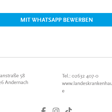
VERANSTALTUNGEN
KLINIKEN UND
GESUNDHEITSEINRICHTU
MIT WHATSAPP BEWERBEN
ANSPRECHPARTNER DER
KLINIKEN UND
GESUNDHEITSEINRICHTU
anstraße 58
Tel.:
02632 407-0
26 Andernach
www.landeskrankenhau
e