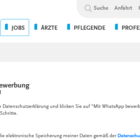
Suchbegriff:
Suche
Anfahrt
JOBS
ÄRZTE
PFLEGENDE
PROFE
OHNE DIE PFLEGE GEHT
BEWERBUNGSABLAUF
WAS WIR BIETEN
PSYCHOL
NICHTS!
SOZIALE A
WIR ALS ARBEITGEBER
WEITERBILDUNGSBEFUGNISSE
FLEXPERTEN
SOZIALP
ANSPRECHPARTNER UNSERER
INITIATIVBEWERBUNG
KLINIKEN UND
PFLEGEEXPERTEN (APN)
THERAPIE
GESUNDHEITSEINRICHTUNGEN
PRAKTIKUM
ewerbung
VERWALT
4-TAGE-WOCHE
!
SERVICE
PSYCHOLOGIE
UNSERE STANDORTE
FORT- UND WEITERBILDUN
ie Datenschutzerklärung und klicken Sie auf "Mit WhatsApp bewerb
WEITERBILDUNG &
Schritte.
VERGÜTUNGEN &
ENTWICKLUNG
ZUSATZLEISTUNGEN
KULTUR & WERTE
AUSFALLMANAGEMENT
 die elektronische Speicherung meiner Daten gemäß der
Datenschu