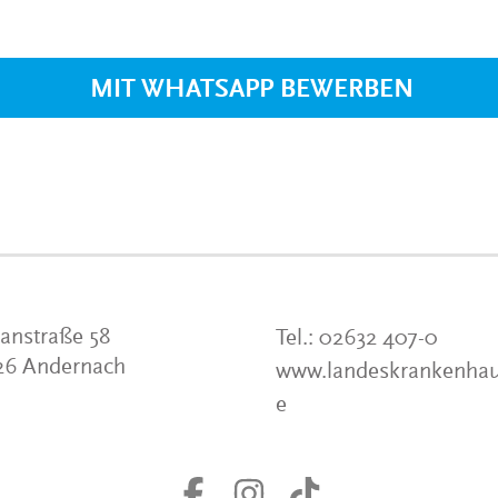
VERANSTALTUNGEN
KLINIKEN UND
GESUNDHEITSEINRICHTU
MIT WHATSAPP BEWERBEN
ANSPRECHPARTNER DER
KLINIKEN UND
GESUNDHEITSEINRICHTU
anstraße 58
Tel.:
02632 407-0
26 Andernach
www.landeskrankenhau
e