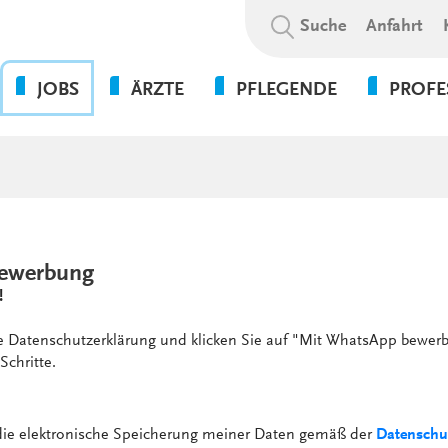
Suchbegriff:
Suche
Anfahrt
JOBS
ÄRZTE
PFLEGENDE
PROFE
OHNE DIE PFLEGE GEHT
BEWERBUNGSABLAUF
WAS WIR BIETEN
PSYCHOL
NICHTS!
SOZIALE A
WIR ALS ARBEITGEBER
WEITERBILDUNGSBEFUGNISSE
FLEXPERTEN
SOZIALP
ANSPRECHPARTNER UNSERER
INITIATIVBEWERBUNG
KLINIKEN UND
PFLEGEEXPERTEN (APN)
THERAPIE
GESUNDHEITSEINRICHTUNGEN
PRAKTIKUM
ewerbung
VERWALT
4-TAGE-WOCHE
!
SERVICE
PSYCHOLOGIE
UNSERE STANDORTE
FORT- UND WEITERBILDUN
ie Datenschutzerklärung und klicken Sie auf "Mit WhatsApp bewerb
WEITERBILDUNG &
Schritte.
VERGÜTUNGEN &
ENTWICKLUNG
ZUSATZLEISTUNGEN
KULTUR & WERTE
AUSFALLMANAGEMENT
 die elektronische Speicherung meiner Daten gemäß der
Datenschu