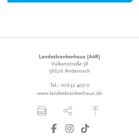
Landeskrankenhaus (AöR)
Vulkanstraße 58
56626 Andernach
Tel.:
02632 407-0
www.landeskrankenhaus.de
Seite drucken
Seite über Social-Media teilen
Zum Seitenanfang