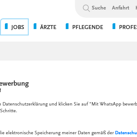
Suchbegriff:
Suche
Anfahrt
JOBS
ÄRZTE
PFLEGENDE
PROFE
OHNE DIE PFLEGE GEHT
BEWERBUNGSABLAUF
WAS WIR BIETEN
PSYCHOL
NICHTS!
SOZIALE A
WIR ALS ARBEITGEBER
WEITERBILDUNGSBEFUGNISSE
FLEXPERTEN
SOZIALP
ANSPRECHPARTNER UNSERER
INITIATIVBEWERBUNG
KLINIKEN UND
PFLEGEEXPERTEN (APN)
THERAPIE
GESUNDHEITSEINRICHTUNGEN
PRAKTIKUM
ewerbung
VERWALT
4-TAGE-WOCHE
!
SERVICE
PSYCHOLOGIE
UNSERE STANDORTE
FORT- UND WEITERBILDUN
ie Datenschutzerklärung und klicken Sie auf "Mit WhatsApp bewerb
WEITERBILDUNG &
Schritte.
VERGÜTUNGEN &
ENTWICKLUNG
ZUSATZLEISTUNGEN
KULTUR & WERTE
AUSFALLMANAGEMENT
 die elektronische Speicherung meiner Daten gemäß der
Datenschu