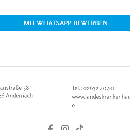
VERANSTALTUNGEN
KLINIKEN UND
GESUNDHEITSEINRICHTU
MIT WHATSAPP BEWERBEN
ANSPRECHPARTNER DER
KLINIKEN UND
GESUNDHEITSEINRICHTU
anstraße 58
Tel.:
02632 407-0
26 Andernach
www.landeskrankenhau
e