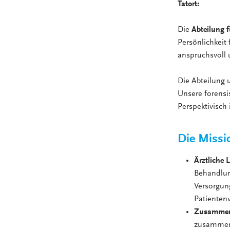
Tatort: Ha
Die
Abteilung f
Persönlichkeit 
anspruchsvoll 
Die Abteilung 
Unsere forensi
Perspektivisch
Die Missi
Ärztliche 
Behandlun
Versorgung
Patienten
Zusammena
zusammen 