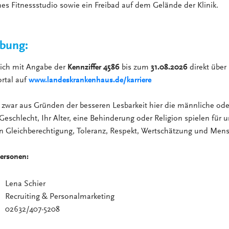
es Fitnessstudio sowie ein Freibad auf dem Gelände der Klinik.
bung:
sich mit Angabe der
Kennziffer 4586
bis zum
31.08.2026
direkt über
rtal auf
www.landeskrankenhaus.de/karriere
zwar aus Gründen der besseren Lesbarkeit hier die männliche ode
Geschlecht, Ihr Alter, eine Behinderung oder Religion spielen für u
en Gleichberechtigung, Toleranz, Respekt, Wertschätzung und Mens
ersonen:
Lena Schier
Recruiting & Personalmarketing
02632/407-5208