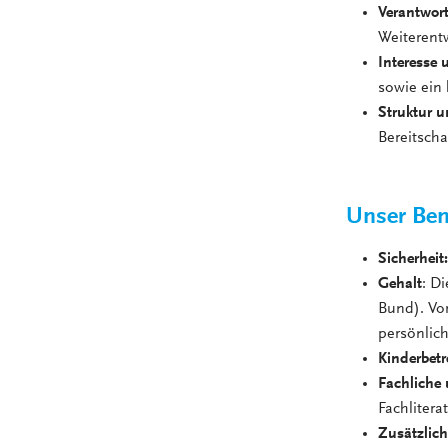
Verantwor
Weiterent
Interesse 
sowie ein
Struktur u
Bereitscha
Unser Ben
Sicherheit
Gehalt
: D
Bund). Vor
persönlic
Kinderbet
Fachliche 
Fachlitera
Zusätzlich