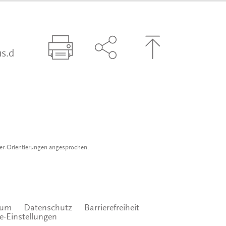
s.d
Seite drucken
Seite über Social-Media t
Zum Seitenanfa
der-Orientierungen angesprochen.
sum
Datenschutz
Barrierefreiheit
e-Einstellungen