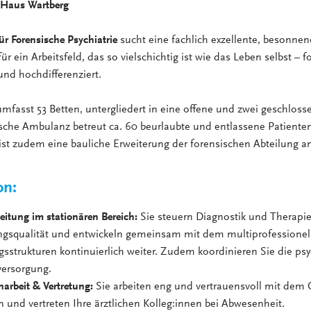
us Wartberg
ür Forensische Psychiatrie
sucht eine fachlich exzellente, besonnen
für ein Arbeitsfeld, das so vielschichtig ist wie das Leben selbst – f
und hochdifferenziert.
umfasst 53 Betten, untergliedert in eine offene und zwei geschloss
sche Ambulanz betreut ca. 60 beurlaubte und entlassene Patienten
 ist zudem eine bauliche Erweiterung der forensischen Abteilung a
on:
Leitung im stationären Bereich:
Sie steuern Diagnostik und Therapie,
gsqualität und entwickeln gemeinsam mit dem multiprofessionel
sstrukturen kontinuierlich weiter. Zudem koordinieren Sie die psy
versorgung.
rbeit & Vertretung:
Sie arbeiten eng und vertrauensvoll mit dem 
und vertreten Ihre ärztlichen Kolleg:innen bei Abwesenheit.