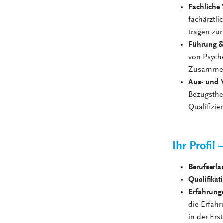
Fachliche
fachärztl
tragen zu
Führung &
von Psycho
Zusammenar
Aus- und W
Bezugsthe
Qualifizie
Ihr Profil
Berufserla
Qualifikat
Erfahrung
die Erfahr
in der Ers