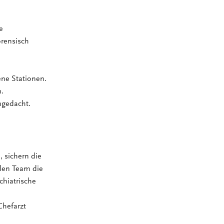
e
orensisch
ene Stationen.
.
ngedacht.
 sichern die
len Team die
chiatrische
Chefarzt