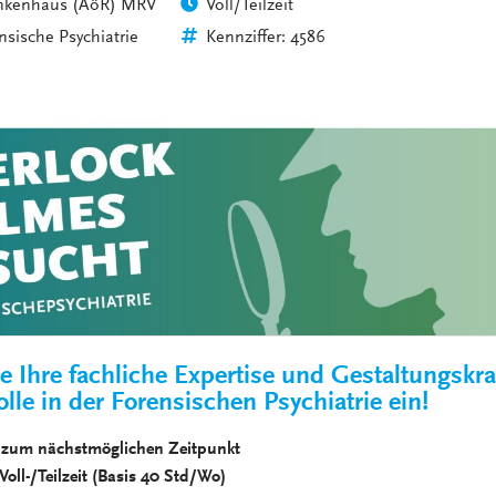
nkenhaus (AöR) MRV
Voll/Teilzeit
VERANSTALTUNGEN
KLINIKEN UND
nsische Psychiatrie
Kennziffer: 4586
GESUNDHEITSEINRICHTU
ANSPRECHPARTNER DER
KLINIKEN UND
GESUNDHEITSEINRICHTU
e Ihre fachliche Expertise und Gestaltungskraf
olle in der Forensischen Psychiatrie ein!
zum nächstmöglichen Zeitpunkt
ll-/Teilzeit (Basis 40 Std/Wo)