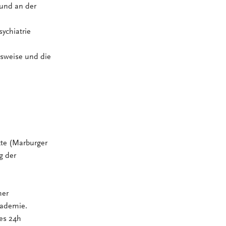
 und an der
ychiatrie
tsweise und die
zte (Marburger
g der
her
kademie.
ies 24h