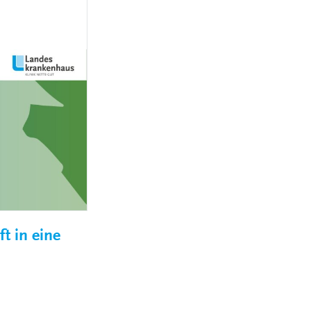
MEDIZINSCH-
TECHNISCHE:R-
NGEN
RADIOLOGIEASSISTENT:IN
(MTRA)
KAUFLEUTE IM
NGEN
GESUNDHEITSWESEN
FACHINFORMATIKER:IN
ELEKTRONIKER:IN
GÄRTNER:IN
t in eine