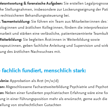
 Verantwortung & forensische Aufgaben:
Sie erstellen Legalprognos
iche Stellungnahmen, insbesondere zur Lockerungseignung der Pat
r rechtssicheren Behandlungssteuerung bei.
 Teamentwicklung:
Sie führen ein Team aus Mitarbeiter:innen des 
log:innen und ärztlichen Kolleg:innen, fördern die interprofession
beit und stärken eine verlässliche, patientenzentrierte Teamkult
eiterbildung:
Sie begleiten Ärzt:innen in Weiterbildung sowie
rapeut:innen, geben fachliche Anleitung und Supervision und wir
rung des ärztlichen Nachwuchses mit.
 – fachlich fundiert, menschlich stark:
ubnis:
Approbation als Arzt (m/w/d)
ion:
Abgeschlossene Facharztweiterbildung Psychiatrie und Psycho
en:
Neben einer fundierten psychiatrischen Erfahrung wäre eine f
ung in einer Führungsposition mehr als erwünscht, gerne auch die
tellung von strafrechtlichen Gutachten