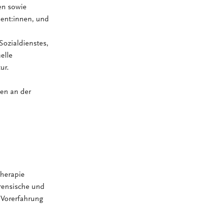
en sowie
ient:innen, und
Sozialdienstes,
elle
ur.
ken an der
therapie
orensische und
 Vorerfahrung