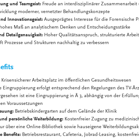
tung und Teamgeist:
Freude an interdisziplinärer Zusammenarbeit
wicklung moderner, vernetzter Behandlungskonzepte
und Innovationsgeist:
Ausgeprägtes Interesse für die Forensische Ps
 hohes Maß an analytischem Denken und Entscheidungsstärke
nd Detailgenauigkeit:
Hoher Qualitätsanspruch, strukturierte Arbei
ft Prozesse und Strukturen nachhaltig zu verbessern
efits
:
Krisensicherer Arbeitsplatz im öffentlichen Gesundheitswesen
ie Eingruppierung erfolgt entsprechend den Regelungen des TV-Är
gesehen ist eine Eingruppierung in Ä 3, abhängig von der Erfüllun
hen Voraussetzungen
reuung:
Betriebskindergarten auf dem Gelände der Klinik
und persönliche Weiterbildung:
Kostenfreier Zugang zu medizinisc
tur über eine Online-Bibliothek sowie hauseigene Weiterbildungsa
e Benefits:
Betriebsrestaurant, Cafeteria, Jobrad-Leasing, kostenfre