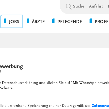
Suchbegriff:
Suche
Anfahrt
JOBS
ÄRZTE
PFLEGENDE
PROFE
OHNE DIE PFLEGE GEHT
BEWERBUNGSABLAUF
WAS WIR BIETEN
PSYCHOL
NICHTS!
SOZIALE A
WIR ALS ARBEITGEBER
WEITERBILDUNGSBEFUGNISSE
FLEXPERTEN
SOZIALP
ANSPRECHPARTNER UNSERER
INITIATIVBEWERBUNG
KLINIKEN UND
PFLEGEEXPERTEN (APN)
THERAPIE
GESUNDHEITSEINRICHTUNGEN
PRAKTIKUM
ewerbung
VERWALT
4-TAGE-WOCHE
!
SERVICE
PSYCHOLOGIE
UNSERE STANDORTE
FORT- UND WEITERBILDUN
ie Datenschutzerklärung und klicken Sie auf "Mit WhatsApp bewerb
WEITERBILDUNG &
Schritte.
VERGÜTUNGEN &
ENTWICKLUNG
ZUSATZLEISTUNGEN
KULTUR & WERTE
AUSFALLMANAGEMENT
 die elektronische Speicherung meiner Daten gemäß der
Datenschu