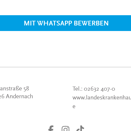
VERANSTALTUNGEN
KLINIKEN UND
GESUNDHEITSEINRICHTU
MIT WHATSAPP BEWERBEN
ANSPRECHPARTNER DER
KLINIKEN UND
GESUNDHEITSEINRICHTU
anstraße 58
Tel.:
02632 407-0
26 Andernach
www.landeskrankenhau
e