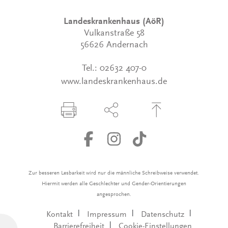
Landeskrankenhaus (AöR)
Vulkanstraße 58
56626 Andernach
Tel.:
02632 407-0
www.landeskrankenhaus.de
Seite drucken
Seite über Social-Media teilen
Zum Seitenanfang
Zur besseren Lesbarkeit wird nur die männliche Schreibweise verwendet.
Hiermit werden alle Geschlechter und Gender-Orientierungen
angesprochen.
Kontakt
Impressum
Datenschutz
Barrierefreiheit
Cookie-Einstellungen