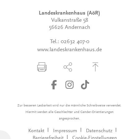
Landeskrankenhaus (AöR)
Vulkanstraße 58
56626 Andernach
Tel.:
02632 407-0
www.landeskrankenhaus.de
Seite drucken
Seite über Social-Media teilen
Zum Seitenanfang
Zur besseren Lesbarkeit wird nur die männliche Schreibweise verwendet.
Hiermit werden alle Geschlechter und Gender-Orientierungen
angesprochen.
Kontakt
Impressum
Datenschutz
Barrierefreiheit
Cookie-Einstellungen