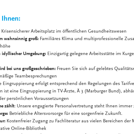
 Ihnen:
: Krisensicherer Arbeitsplatz im öffentlichen Gesundheitswesen
m wahnsinnig groß:
Familiäres Klima und multiprofessionelle Zu
nhöhe
n idyllischer Umgebung:
Einzigartig gelegene Arbeitsstätte im Kurg
h
ird bei uns großgeschrieben:
Freuen Sie sich auf gelebtes Qualitä
lmäßige Teambesprechungen
 Eingruppierung erfolgt entsprechend den Regelungen des Tarifve
 ist eine Eingruppierung in TV-Ärzte, Ä 3 (Marburger Bund), abhä
 der persönlichen Voraussetzungen
e zählt
: Unsere engagierte Personalvertretung steht Ihnen immer 
orge:
Betriebliche Altersvorsorge für eine sorgenfreie Zukunft.
tur:
Kostenfreier Zugang zu Fachliteratur aus vielen Bereichen der 
ative Online-Bibliothek