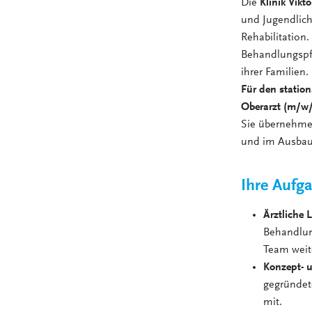
Die
Klinik Vikt
und Jugendlich
Rehabilitation.
Behandlungspfa
ihrer Familien.
Für den statio
Oberarzt (m/w/d
Sie übernehmen
und im Ausbau
Ihre Aufg
Ärztliche 
Behandlun
Team weit
Konzept- 
gegründet
mit.