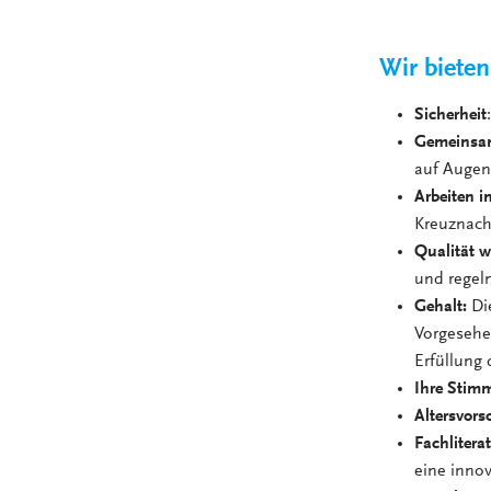
Wir bieten
Sicherheit
Gemeinsa
auf Auge
Arbeiten i
Kreuznac
Qualität w
und rege
Gehalt:
Die
Vorgesehen
Erfüllung
Ihre Stimm
Altersvors
Fachlitera
eine innov