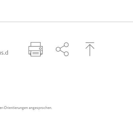
s.d
Seite drucken
Seite über Social-Media t
Zum Seitenanfa
der-Orientierungen angesprochen.