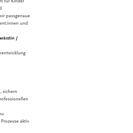
m für Kinder
d
 wir passgenaue
ient:innen und
rärztin /
amentwicklung
, sichern
rofessionellen
eu
Prozesse aktiv