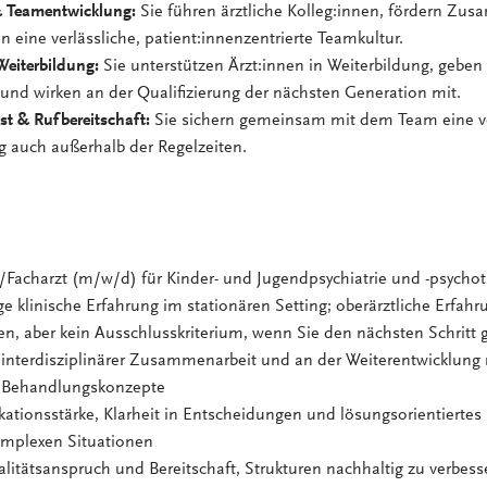
 Teamentwicklung:
Sie führen ärztliche Kolleg:innen, fördern Zu
n eine verlässliche, patient:innenzentrierte Teamkultur.
Weiterbildung:
Sie unterstützen Ärzt:innen in Weiterbildung, geben 
und wirken an der Qualifizierung der nächsten Generation mit.
st & Rufbereitschaft:
Sie sichern gemeinsam mit dem Team eine ve
g auch außerhalb der Regelzeiten.
n/Facharzt (m/w/d) für Kinder- und Jugendpsychiatrie und -psycho
e klinische Erfahrung im stationären Setting; oberärztliche Erfahru
n, aber kein Ausschlusskriterium, wenn Sie den nächsten Schrit
 interdisziplinärer Zusammenarbeit und an der Weiterentwicklung
r Behandlungskonzepte
tionsstärke, Klarheit in Entscheidungen und lösungsorientiertes
omplexen Situationen
itätsanspruch und Bereitschaft, Strukturen nachhaltig zu verbess