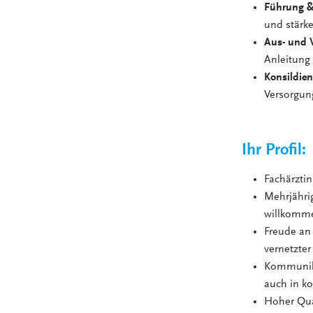
Führung &
und stärke
Aus- und 
Anleitung 
Konsildien
Versorgun
Ihr Profil:
Fachärzti
Mehrjährig
willkomme
Freude an
vernetzte
Kommunika
auch in k
Hoher Qual