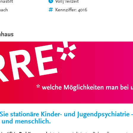
riastift
Voll/Teilzeit
VERANSTALTUNGEN
KLINIKEN UND
nach
Kennziffer: 4016
GESUNDHEITSEINRICHTU
ANSPRECHPARTNER DER
KLINIKEN UND
GESUNDHEITSEINRICHTU
Sie stationäre Kinder- und Jugendpsychiatrie –
l und menschlich.