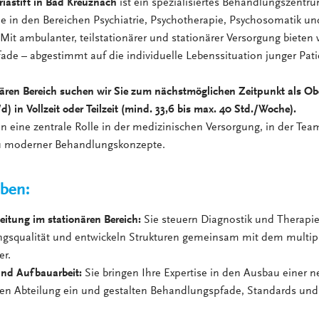
oriastift in Bad Kreuznach
ist ein spezialisiertes Behandlungszentru
e in den Bereichen Psychiatrie, Psychotherapie, Psychosomatik un
 Mit ambulanter, teilstationärer und stationärer Versorgung bieten
de – abgestimmt auf die individuelle Lebenssituation junger Pat
nären Bereich suchen wir Sie zum nächstmöglichen Zeitpunkt als Obe
) in Vollzeit oder Teilzeit (mind. 33,6 bis max. 40 Std./Woche).
 eine zentrale Rolle in der medizinischen Versorgung, in der Te
 moderner Behandlungskonzepte.
aben:
Leitung im stationären Bereich:
Sie steuern Diagnostik und Therapie
gsqualität und entwickeln Strukturen gemeinsam mit dem multip
er.
und Aufbauarbeit:
Sie bringen Ihre Expertise in den Ausbau einer n
en Abteilung ein und gestalten Behandlungspfade, Standards und 