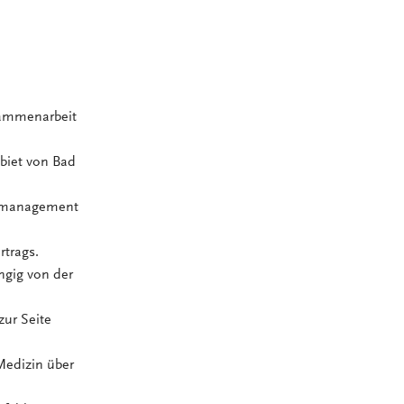
sammenarbeit
ebiet von Bad
tsmanagement
rtrags.
ngig von der
zur Seite
Medizin über