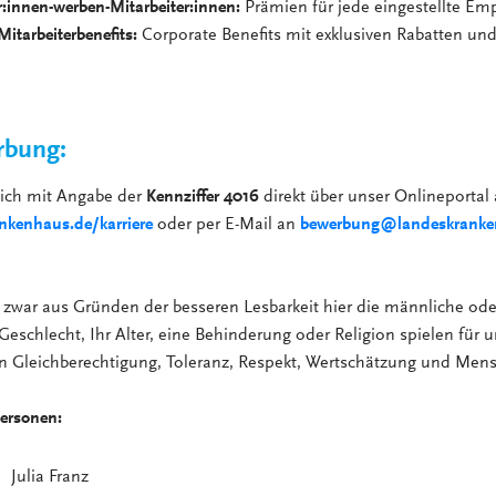
r:innen-werben-Mitarbeiter:innen:
Prämien für jede eingestellte Em
Mitarbeiterbenefits:
Corporate Benefits mit exklusiven Rabatten und
rbung:
sich mit Angabe der
Kennziffer 4016
direkt über unser Onlineportal 
kenhaus.de/karriere
oder per E-Mail an
bewerbung@landeskranke
zwar aus Gründen der besseren Lesbarkeit hier die männliche ode
Geschlecht, Ihr Alter, eine Behinderung oder Religion spielen für u
en Gleichberechtigung, Toleranz, Respekt, Wertschätzung und Mens
ersonen:
Julia Franz