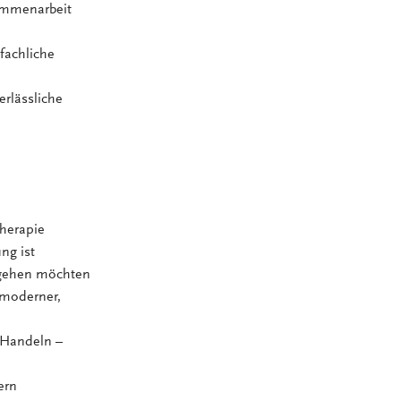
sammenarbeit
fachliche
rlässliche
therapie
ng ist
t gehen möchten
 moderner,
 Handeln –
ern