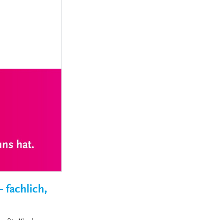
MEDIZINSCH-
TECHNISCHE:R-
NGEN
RADIOLOGIEASSISTENT:IN
(MTRA)
KAUFLEUTE IM
NGEN
GESUNDHEITSWESEN
FACHINFORMATIKER:IN
ELEKTRONIKER:IN
GÄRTNER:IN
 fachlich,