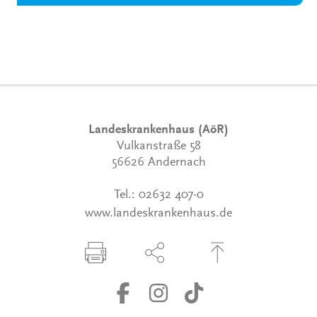
Landeskrankenhaus (AöR)
Vulkanstraße 58
56626 Andernach
Tel.:
02632 407-0
www.landeskrankenhaus.de
Seite drucken
Seite über Social-Media teilen
Zum Seitenanfang