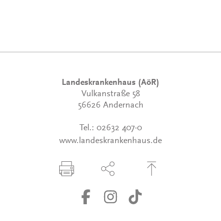
Landeskrankenhaus (AöR)
Vulkanstraße 58
56626 Andernach
Tel.:
02632 407-0
www.landeskrankenhaus.de
Seite drucken
Seite über Social-Media teilen
Zum Seitenanfang