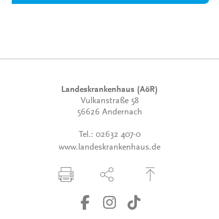
Landeskrankenhaus (AöR)
Vulkanstraße 58
56626 Andernach
Tel.:
02632 407-0
www.landeskrankenhaus.de
Seite drucken
Seite über Social-Media teilen
Zum Seitenanfang