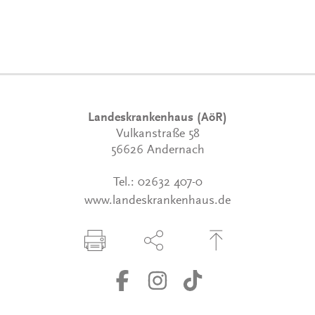
Landeskrankenhaus (AöR)
Vulkanstraße 58
56626 Andernach
Tel.:
02632 407-0
www.landeskrankenhaus.de
Seite drucken
Seite über Social-Media teilen
Zum Seitenanfang