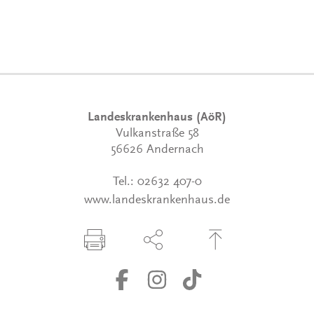
Landeskrankenhaus (AöR)
Vulkanstraße 58
56626 Andernach
Tel.:
02632 407-0
www.landeskrankenhaus.de
Seite drucken
Seite über Social-Media teilen
Zum Seitenanfang