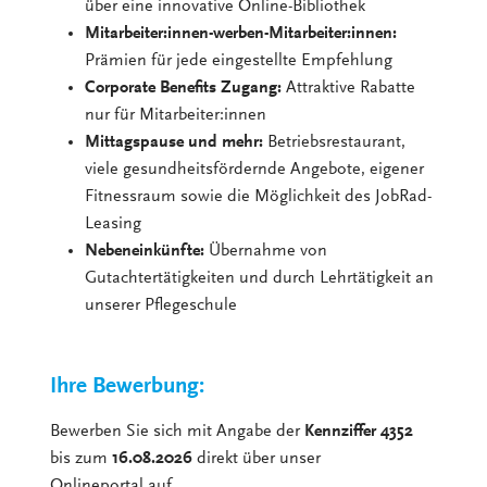
über eine innovative Online-Bibliothek
Mitarbeiter:innen-werben-Mitarbeiter:innen:
Prämien für jede eingestellte Empfehlung
Corporate Benefits Zugang:
Attraktive Rabatte
nur für Mitarbeiter:innen
Mittagspause und mehr:
Betriebsrestaurant,
viele gesundheitsfördernde Angebote, eigener
Fitnessraum sowie die Möglichkeit des JobRad-
Leasing
Nebeneinkünfte:
Übernahme von
Gutachtertätigkeiten und durch Lehrtätigkeit an
unserer Pflegeschule
Ihre Bewerbung:
Bewerben Sie sich mit Angabe der
Kennziffer 4352
bis zum
16.08.2026
direkt über unser
Onlineportal auf