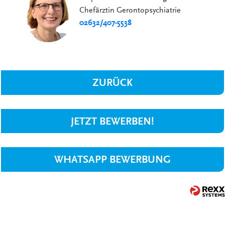
Chefärztin Gerontopsychiatrie
02632/407-5538
ZURÜCK
JETZT BEWERBEN!
WHATSAPP BEWERBUNG