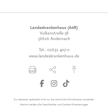
Landeskrankenhaus (AöR)
Vulkanstraße 58
56626 Andernach
Tel.:
02632 407-0
www.landeskrankenhaus.de
Seite drucken
Seite über Social-Media teilen
Zum Seitenanfang
Zur besseren Lesbarkeit wird nur die männliche Schreibweise verwendet.
Hiermit werden alle Geschlechter und Gender-Orientierungen