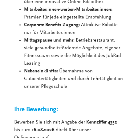
über eine innovative Online-Bibliothek
Mitarbeiter:innen-werben-Mitarbeiter:innen:
Prämien für jede eingestellte Empfehlung
Corporate Benefits Zugang:
Attraktive Rabatte
nur für Mitarbeiter:innen
Mittagspause und mehr:
Betriebsrestaurant,
viele gesundheitsfördernde Angebote, eigener
Fitnessraum sowie die Möglichkeit des JobRad-
Leasing
Nebeneinkünfte:
Übernahme von
Gutachtertätigkeiten und durch Lehrtätigkeit an
unserer Pflegeschule
Ihre Bewerbung:
Bewerben Sie sich mit Angabe der
Kennziffer 4352
bis zum
16.08.2026
direkt über unser
Onlineportal auf