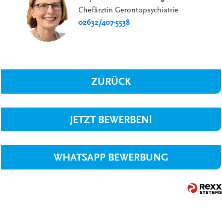
Chefärztin Gerontopsychiatrie
02632/407-5538
ZURÜCK
JETZT BEWERBEN!
WHATSAPP BEWERBUNG