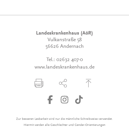
Landeskrankenhaus (AöR)
Vulkanstraße 58
56626 Andernach
Tel.:
02632 407-0
www.landeskrankenhaus.de
Seite drucken
Seite über Social-Media teilen
Zum Seitenanfang
Zur besseren Lesbarkeit wird nur die männliche Schreibweise verwendet.
Hiermit werden alle Geschlechter und Gender-Orientierungen