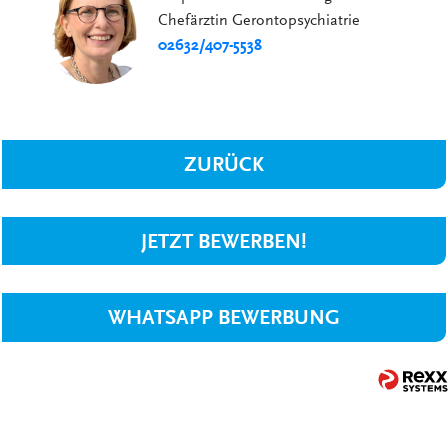
Chefärztin Gerontopsychiatrie
02632/407-5538
ZURÜCK
JETZT BEWERBEN!
WHATSAPP BEWERBUNG