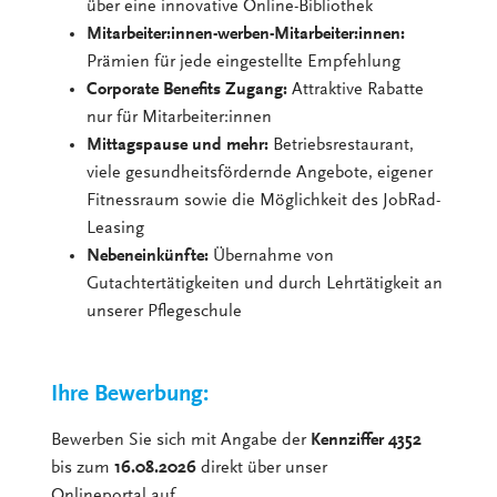
über eine innovative Online-Bibliothek
Mitarbeiter:innen-werben-Mitarbeiter:innen:
Prämien für jede eingestellte Empfehlung
Corporate Benefits Zugang:
Attraktive Rabatte
nur für Mitarbeiter:innen
Mittagspause und mehr:
Betriebsrestaurant,
viele gesundheitsfördernde Angebote, eigener
Fitnessraum sowie die Möglichkeit des JobRad-
Leasing
Nebeneinkünfte:
Übernahme von
Gutachtertätigkeiten und durch Lehrtätigkeit an
unserer Pflegeschule
Ihre Bewerbung:
Bewerben Sie sich mit Angabe der
Kennziffer 4352
bis zum
16.08.2026
direkt über unser
Onlineportal auf