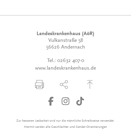
Landeskrankenhaus (AöR)
Vulkanstraße 58
56626 Andernach
Tel.:
02632 407-0
www.landeskrankenhaus.de
Seite drucken
Seite über Social-Media teilen
Zum Seitenanfang
Zur besseren Lesbarkeit wird nur die männliche Schreibweise verwendet.
Hiermit werden alle Geschlechter und Gender-Orientierungen