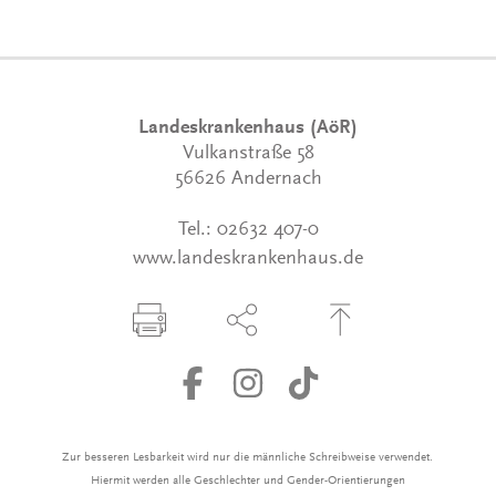
Landeskrankenhaus (AöR)
Vulkanstraße 58
56626 Andernach
Tel.:
02632 407-0
www.landeskrankenhaus.de
Seite drucken
Seite über Social-Media teilen
Zum Seitenanfang
Zur besseren Lesbarkeit wird nur die männliche Schreibweise verwendet.
Hiermit werden alle Geschlechter und Gender-Orientierungen