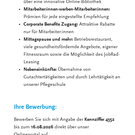
über eine innovative Online-Bibliothek
Mitarbeiter:innen-werben-Mitarbeiter:innen:
Prämien für jede eingestellte Empfehlung
Corporate Benefits Zugang:
Attraktive Rabatte
nur für Mitarbeiter:innen
Mittagspause und mehr:
Betriebsrestaurant,
viele gesundheitsfördernde Angebote, eigener
Fitnessraum sowie die Möglichkeit des JobRad-
Leasing
Nebeneinkünfte:
Übernahme von
Gutachtertätigkeiten und durch Lehrtätigkeit an
unserer Pflegeschule
Ihre Bewerbung:
Bewerben Sie sich mit Angabe der
Kennziffer 4352
bis zum
16.08.2026
direkt über unser
Onlineportal auf