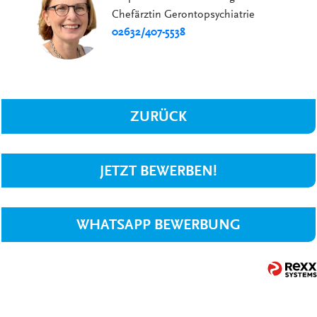
Chefärztin Gerontopsychiatrie
02632/407-5538
ZURÜCK
JETZT BEWERBEN!
WHATSAPP BEWERBUNG