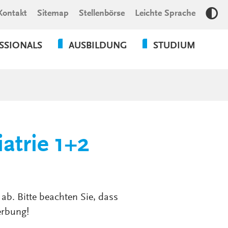
Kontakt
Sitemap
Stellenbörse
Leichte Sprache
Kon
SSIONALS
AUSBILDUNG
STUDIUM
OGIE
BILDUNGSCAMPUS LKH
MEDIZIN
RBEIT /
PHYSICIAN
PFLEGEFACHKRAFT
ÄDAGOGIK
ASSISTANT
GESUNDHEITS- UND
KRANKENPFLEGEHELFER:IN
PSYCHOLOGIE
atrie 1+2
UNG &
SOZIALE
PHYSIOTHERAPEUT:IN
ARBEIT
G
ERGOTHERAPEUT:IN
PFLEGE
LOGOPÄDE / LOGOPÄDIN
ab. Bitte beachten Sie, dass
BWL
erbung!
HEILERZIEHUNGSPFLEGER:IN