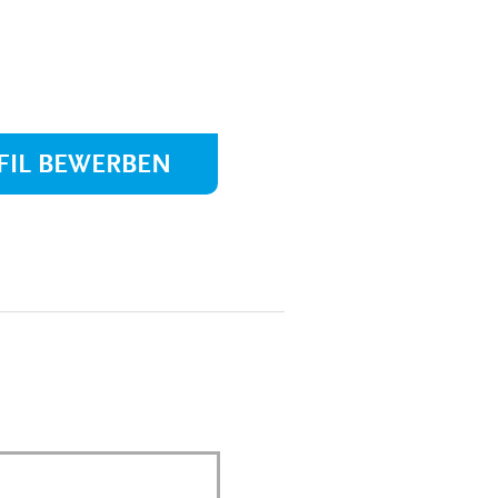
MEDIZINSCH-
TECHNISCHE:R-
NGEN
RADIOLOGIEASSISTENT:IN
(MTRA)
KAUFLEUTE IM
NGEN
GESUNDHEITSWESEN
FIL BEWERBEN
FACHINFORMATIKER:IN
ELEKTRONIKER:IN
GÄRTNER:IN