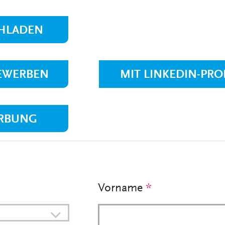
VERANSTALTUNGEN
KLINIKEN UND
GESUNDHEITSEINRICHTU
HLADEN
ANSPRECHPARTNER DER
KLINIKEN UND
GESUNDHEITSEINRICHTU
BEWERBEN
MIT LINKEDIN-PRO
RBUNG
Vorname
*