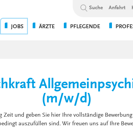
Suchbegriff:
Suche
Anfahrt
JOBS
ÄRZTE
PFLEGENDE
PROFE
OHNE DIE PFLEGE GEHT
BEWERBUNGSABLAUF
WAS WIR BIETEN
PSYCHOL
NICHTS!
SOZIALE A
WIR ALS ARBEITGEBER
WEITERBILDUNGSBEFUGNISSE
FLEXPERTEN
SOZIALP
ANSPRECHPARTNER UNSERER
INITIATIVBEWERBUNG
KLINIKEN UND
PFLEGEEXPERTEN (APN)
THERAPIE
GESUNDHEITSEINRICHTUNGEN
PRAKTIKUM
chkraft Allgemeinpsychi
VERWALT
4-TAGE-WOCHE
SERVICE
PSYCHOLOGIE
UNSERE STANDORTE
(m/w/d)
FORT- UND WEITERBILDUN
WEITERBILDUNG &
VERGÜTUNGEN &
ENTWICKLUNG
g Zeit und geben Sie hier Ihre vollständige Bewerbung 
ZUSATZLEISTUNGEN
edingt auszufüllen sind. Wir freuen uns auf Ihre Bew
KULTUR & WERTE
AUSFALLMANAGEMENT