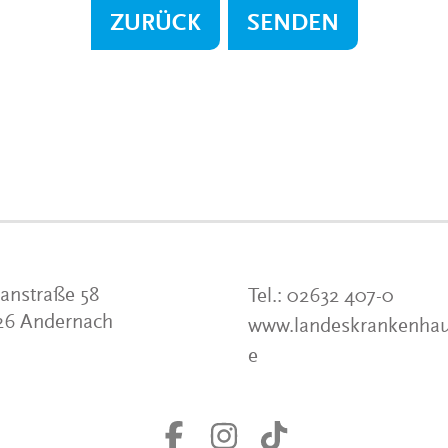
ZURÜCK
SENDEN
anstraße 58
Tel.:
02632 407-0
26 Andernach
www.landeskrankenhau
e