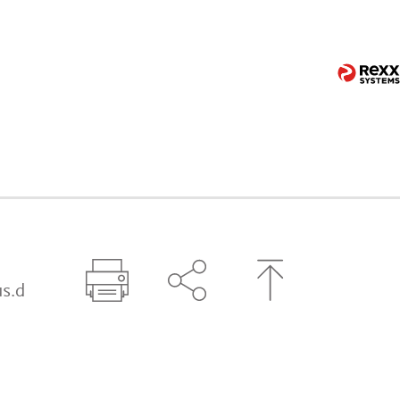
s.d
Seite drucken
Seite über Social-Media t
Zum Seitenanfa