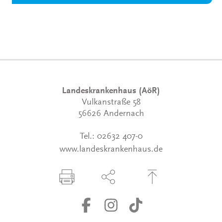
Landeskrankenhaus (AöR)
Vulkanstraße 58
56626 Andernach
Tel.:
02632 407-0
www.landeskrankenhaus.de
Seite drucken
Seite über Social-Media teilen
Zum Seitenanfang