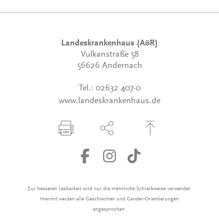
Landeskrankenhaus (AöR)
Vulkanstraße 58
56626 Andernach
Tel.:
02632 407-0
www.landeskrankenhaus.de
Seite drucken
Seite über Social-Media teilen
Zum Seitenanfang
Zur besseren Lesbarkeit wird nur die männliche Schreibweise verwendet.
Hiermit werden alle Geschlechter und Gender-Orientierungen
angesprochen.