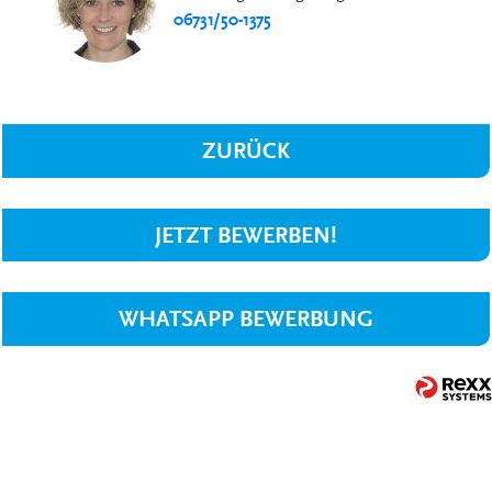
06731/50-1375
ZURÜCK
JETZT BEWERBEN!
WHATSAPP BEWERBUNG