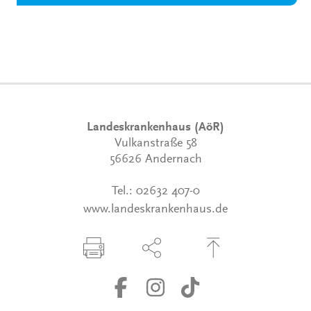
Landeskrankenhaus (AöR)
Vulkanstraße 58
56626 Andernach
Tel.:
02632 407-0
www.landeskrankenhaus.de
Seite drucken
Seite über Social-Media teilen
Zum Seitenanfang