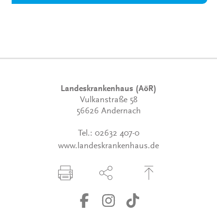
Landeskrankenhaus (AöR)
Vulkanstraße 58
56626 Andernach
Tel.:
02632 407-0
www.landeskrankenhaus.de
Seite drucken
Seite über Social-Media teilen
Zum Seitenanfang