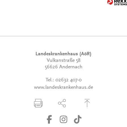
Landeskrankenhaus (AöR)
Vulkanstraße 58
56626 Andernach
Tel.:
02632 407-0
www.landeskrankenhaus.de
Seite drucken
Seite über Social-Media teilen
Zum Seitenanfang