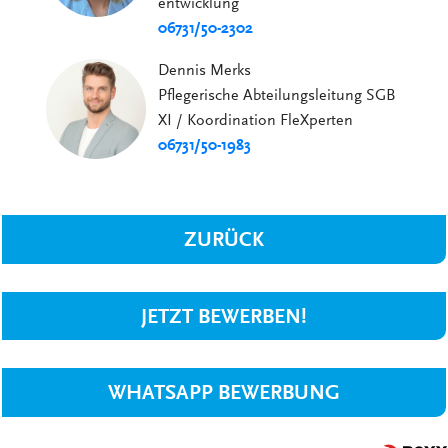
entwicklung
06731/50-2302
Dennis Merks
Pflegerische Abteilungsleitung SGB
XI / Koordination FleXperten
06731/50-1983
ZURÜCK
JETZT BEWERBEN!
WHATSAPP BEWERBUNG