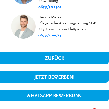
entwicklung
06731/50-2302
Dennis Merks
Pflegerische Abteilungsleitung SGB
XI / Koordination FleXperten
06731/50-1983
ZURÜCK
JETZT BEWERBEN!
WHATSAPP BEWERBUNG