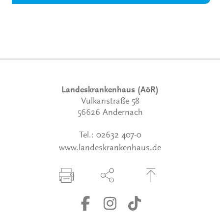
Landeskrankenhaus (AöR)
Vulkanstraße 58
56626 Andernach
Tel.:
02632 407-0
www.landeskrankenhaus.de
Seite drucken
Seite über Social-Media teilen
Zum Seitenanfang