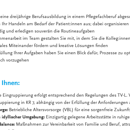
eine dreijährige Berufsausbildung in einem Pflegefachberuf abges
n Ihr Handeln am Bedarf der Patient:innen aus; dabei organisieren 
dig und erledigen souverän die Routineaufgaben
menarbeit im Team gestalten Sie mit, in dem Sie die Kolleg:innen
iales Miteinander fördern und kreative Lösungen finden
füllung Ihrer Aufgaben haben Sie einen Blick dafür, Prozesse zu o
sch vorzugehen
 Ihnen:
e Eingruppierung erfolgt entsprechend den Regelungen des TV-L. 
uppierung in KR 7, abhängig von der Erfüllung der Anforderungen a
orge:
Betriebliche Altersvorsorge (VBL) für eine sorgenfreie Zukunft
n idyllischer Umgebung:
Einzigartig gelegene Arbeitsstätte in ruhig
Balance:
Maßnahmen zur Vereinbarkeit von Familie und Beruf, attra