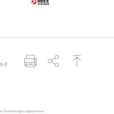
s.d
Seite drucken
Seite über Social-Media t
Zum Seitenanfa
der-Orientierungen angesprochen.