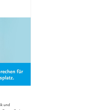
MEDIZINSCH-
TECHNISCHE:R-
NGEN
RADIOLOGIEASSISTENT:IN
(MTRA)
KAUFLEUTE IM
NGEN
GESUNDHEITSWESEN
FACHINFORMATIKER:IN
ELEKTRONIKER:IN
GÄRTNER:IN
tik und