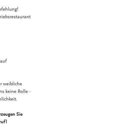
pfehlung!
riebsrestaurant
 auf
r weibliche
ns keine Rolle -
lichkeit.
rzeugen Sie
ruf!