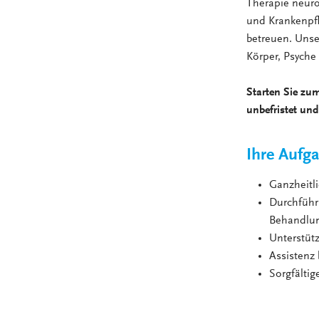
Therapie neuro
und Krankenpfl
betreuen. Unser
Körper, Psyche 
Starten Sie zu
unbefristet und 
Ihre Aufg
Ganzheitli
Durchführ
Behandlun
Unterstüt
Assistenz
Sorgfälti