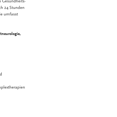
en Gesundheits-
ich 24 Stunden
sie umfasst
tneurologie,
nd
mplextherapien