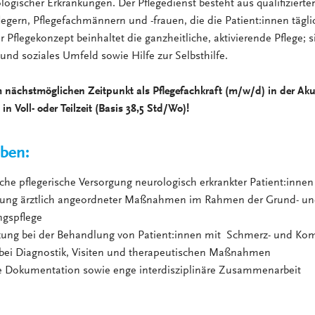
logischer Erkrankungen. Der Pflegedienst besteht aus qualifiziert
egern, Pflegefachmännern und -frauen, die die Patient:innen tägl
 Pflegekonzept beinhaltet die ganzheitliche, aktivierende Pflege; 
und soziales Umfeld sowie Hilfe zur Selbsthilfe.
m nächstmöglichen Zeitpunkt als Pflegefachkraft (m/w/d) in der Aku
in Voll- oder Teilzeit (Basis 38,5 Std/Wo)!
aben:
che pflegerische Versorgung neurologisch erkrankter Patient:innen
ung ärztlich angeordneter Maßnahmen im Rahmen der Grund- u
gspflege
zung bei der Behandlung von Patient:innen mit Schmerz- und Ko
 bei Diagnostik, Visiten und therapeutischen Maßnahmen
ge Dokumentation sowie enge interdisziplinäre Zusammenarbeit