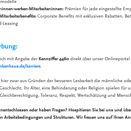
itmodelle
r:innen-werben-Mitarbeiter:innen:
Prämien für jede eingestellte Em
 Mitarbeiterbenefits:
Corporate Benefits mit exklusiven Rabatten, Bet
d-Leasing
rbung:
sich mit Angabe der
Kennziffer 4460
direkt über unser Onlineportal
kenhaus.de/karriere
.
hier zwar aus Gründen der besseren Lesbarkeit die männliche ode
Geschlecht, Ihr Alter, eine Behinderung oder Religion spielen für u
 Gleichberechtigung, Toleranz, Respekt, Wertschätzung und Mensch
unentschlossen oder haben Fragen? Hospitieren Sie bei uns und übe
en Arbeitsbedingungen und Strukturen. Wir freuen uns auf Ihren An