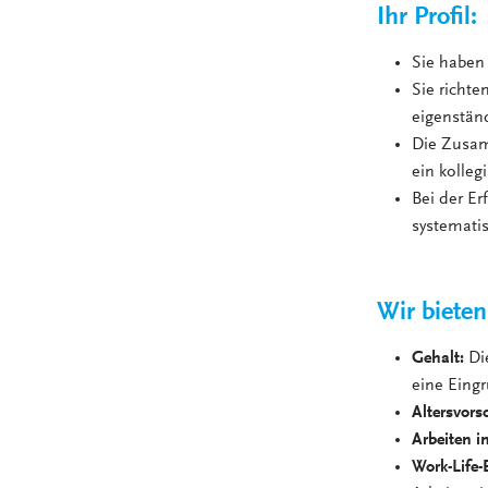
Ihr Profil:
Sie haben 
Sie richte
eigenstän
Die Zusam
ein kolleg
Bei der Er
systemati
Wir bieten
Gehalt:
Di
eine Eingr
Altersvors
Arbeiten i
Work-Life-