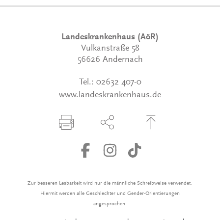
Landeskrankenhaus (AöR)
Vulkanstraße 58
56626 Andernach
Tel.:
02632 407-0
www.landeskrankenhaus.de
Seite drucken
Seite über Social-Media teilen
Zum Seitenanfang
Zur besseren Lesbarkeit wird nur die männliche Schreibweise verwendet.
Hiermit werden alle Geschlechter und Gender-Orientierungen
angesprochen.