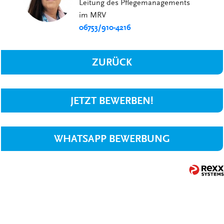
Leitung des Pflegemanagements
im MRV
06753/910-4216
ZURÜCK
JETZT BEWERBEN!
WHATSAPP BEWERBUNG