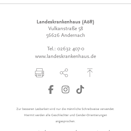
Landeskrankenhaus (AöR)
Vulkanstraße 58
56626 Andernach
Tel.:
02632 407-0
www.landeskrankenhaus.de
Seite drucken
Seite über Social-Media teilen
Zum Seitenanfang
Zur besseren Lesbarkeit wird nur die männliche Schreibweise verwendet.
Hiermit werden alle Geschlechter und Gender-Orientierungen
angesprochen.