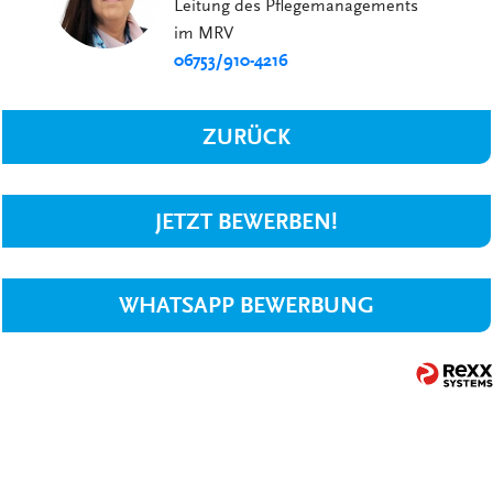
Leitung des Pflegemanagements
im MRV
06753/910-4216
ZURÜCK
JETZT BEWERBEN!
WHATSAPP BEWERBUNG