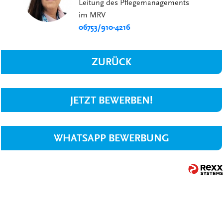
Leitung des Pflegemanagements
im MRV
06753/910-4216
ZURÜCK
JETZT BEWERBEN!
WHATSAPP BEWERBUNG