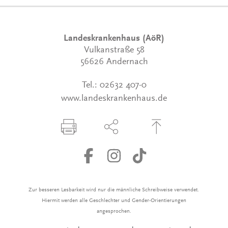
Landeskrankenhaus (AöR)
Vulkanstraße 58
56626 Andernach
Tel.:
02632 407-0
www.landeskrankenhaus.de
Seite drucken
Seite über Social-Media teilen
Zum Seitenanfang
Zur besseren Lesbarkeit wird nur die männliche Schreibweise verwendet.
Hiermit werden alle Geschlechter und Gender-Orientierungen
angesprochen.