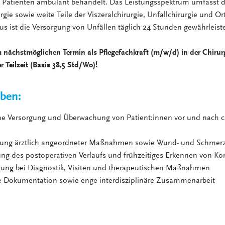
 Patienten ambulant behandelt. Das Leistungsspektrum umfasst 
gie sowie weite Teile der Viszeralchirurgie, Unfallchirurgie und Or
s ist die Versorgung von Unfällen täglich 24 Stunden gewährleiste
 nächstmöglichen Termin als Pflegefachkraft (m/w/d) in der Chirurg
r Teilzeit (Basis 38,5 Std/Wo)!
aben:
che Versorgung und Überwachung von Patient:innen vor und nach c
rung ärztlich angeordneter Maßnahmen sowie Wund- und Schme
ng des postoperativen Verlaufs und frühzeitiges Erkennen von Ko
zung bei Diagnostik, Visiten und therapeutischen Maßnahmen
ge Dokumentation sowie enge interdisziplinäre Zusammenarbeit