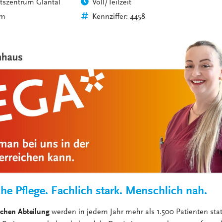
tszentrum Glantal
Voll/Teilzeit
VERANSTALTUNGEN
KLINIKEN UND
im
Kennziffer: 4458
GESUNDHEITSEINRICHTU
ANSPRECHPARTNER DER
KLINIKEN UND
GESUNDHEITSEINRICHTU
he Pflege. Fachlich stark. Menschlich nah.
schen Abteilung
werden in jedem Jahr mehr als 1.500 Patienten sta