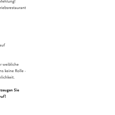
pfehlung!
riebsrestaurant
auf
r weibliche
ns keine Rolle -
lichkeit.
rzeugen Sie
ruf!