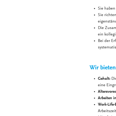
Sie haben 
Sie richte
eigenstän
Die Zusam
ein kolleg
Bei der Er
systemati
Wir bieten
Gehalt:
Di
eine Eingr
Altersvors
Arbeiten i
Work-Life-
Arbeitsze