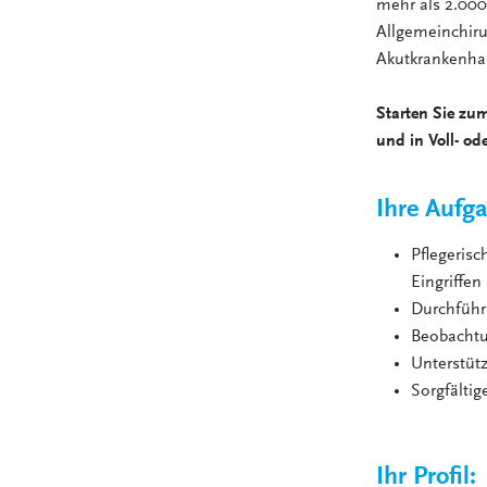
mehr als 2.000
Allgemeinchirur
Akutkrankenhau
Starten Sie zum
und in Voll- ode
Ihre Aufg
Pflegeris
Eingriffen
Durchfüh
Beobachtu
Unterstüt
Sorgfälti
Ihr Profil: