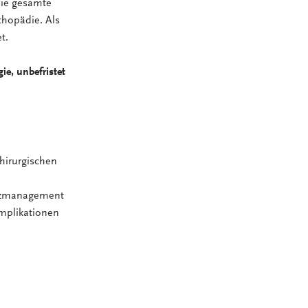
die gesamte
thopädie. Als
t.
ie, unbefristet
hirurgischen
rzmanagement
mplikationen