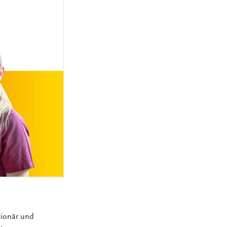
MEDIZINSCH-
TECHNISCHE:R-
NGEN
RADIOLOGIEASSISTENT:IN
(MTRA)
KAUFLEUTE IM
NGEN
GESUNDHEITSWESEN
FACHINFORMATIKER:IN
ELEKTRONIKER:IN
GÄRTNER:IN
tionär und