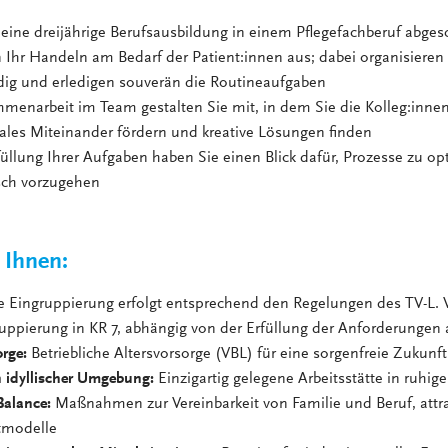
eine dreijährige Berufsausbildung in einem Pflegefachberuf abges
n Ihr Handeln am Bedarf der Patient:innen aus; dabei organisieren 
dig und erledigen souverän die Routineaufgaben
menarbeit im Team gestalten Sie mit, in dem Sie die Kolleg:innen
iales Miteinander fördern und kreative Lösungen finden
füllung Ihrer Aufgaben haben Sie einen Blick dafür, Prozesse zu o
sch vorzugehen
 Ihnen:
e Eingruppierung erfolgt entsprechend den Regelungen des TV-L. 
uppierung in KR 7, abhängig von der Erfüllung der Anforderungen a
orge:
Betriebliche Altersvorsorge (VBL) für eine sorgenfreie Zukunft
n idyllischer Umgebung:
Einzigartig gelegene Arbeitsstätte in ruhig
Balance:
Maßnahmen zur Vereinbarkeit von Familie und Beruf, attra
itmodelle