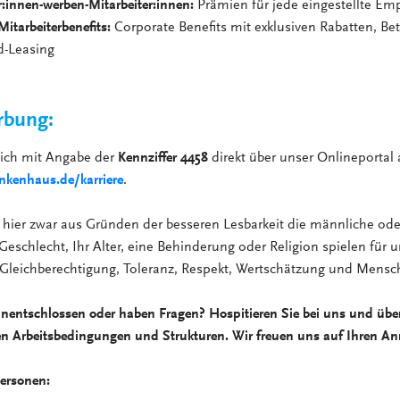
r:innen-werben-Mitarbeiter:innen:
Prämien für jede eingestellte Em
 Mitarbeiterbenefits:
Corporate Benefits mit exklusiven Rabatten, Bet
d-Leasing
rbung:
sich mit Angabe der
Kennziffer 4458
direkt über unser Onlineportal 
kenhaus.de/karriere
.
hier zwar aus Gründen der besseren Lesbarkeit die männliche ode
Geschlecht, Ihr Alter, eine Behinderung oder Religion spielen für u
 Gleichberechtigung, Toleranz, Respekt, Wertschätzung und Mensch
unentschlossen oder haben Fragen? Hospitieren Sie bei uns und übe
en Arbeitsbedingungen und Strukturen. Wir freuen uns auf Ihren An
ersonen: