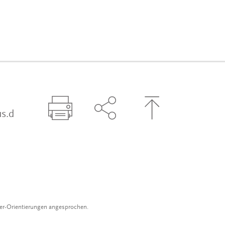
s.d
Seite drucken
Seite über Social-Media t
Zum Seitenanfa
der-Orientierungen angesprochen.