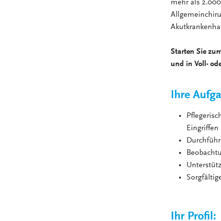
mehr als 2.000
Allgemeinchirur
Akutkrankenhau
Starten Sie zum
und in Voll- ode
Ihre Aufg
Pflegeris
Eingriffen
Durchfüh
Beobachtu
Unterstüt
Sorgfälti
Ihr Profil: