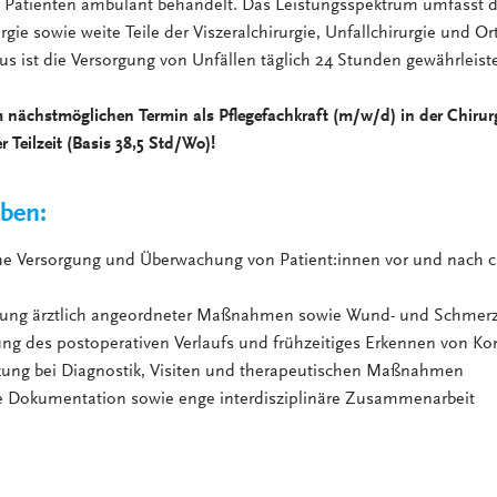
 Patienten ambulant behandelt. Das Leistungsspektrum umfasst 
gie sowie weite Teile der Viszeralchirurgie, Unfallchirurgie und Or
s ist die Versorgung von Unfällen täglich 24 Stunden gewährleiste
 nächstmöglichen Termin als Pflegefachkraft (m/w/d) in der Chirurg
r Teilzeit (Basis 38,5 Std/Wo)!
aben:
che Versorgung und Überwachung von Patient:innen vor und nach c
rung ärztlich angeordneter Maßnahmen sowie Wund- und Schme
ng des postoperativen Verlaufs und frühzeitiges Erkennen von Ko
zung bei Diagnostik, Visiten und therapeutischen Maßnahmen
ge Dokumentation sowie enge interdisziplinäre Zusammenarbeit