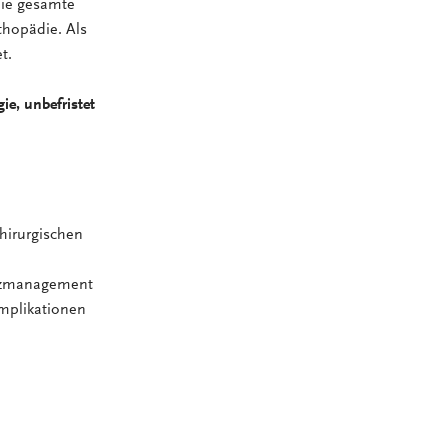
die gesamte
thopädie. Als
t.
ie, unbefristet
hirurgischen
rzmanagement
mplikationen