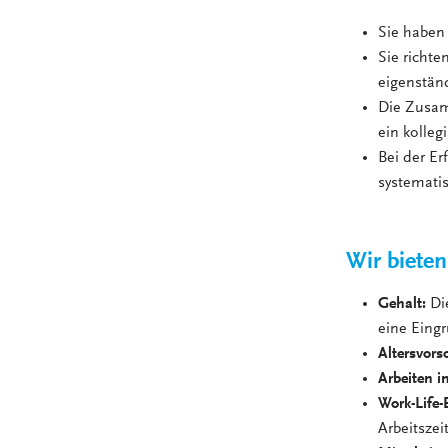
Sie haben 
Sie richte
eigenstän
Die Zusam
ein kolleg
Bei der Er
systemati
Wir bieten
Gehalt:
Di
eine Eingr
Altersvors
Arbeiten i
Work-Life-
Arbeitsze