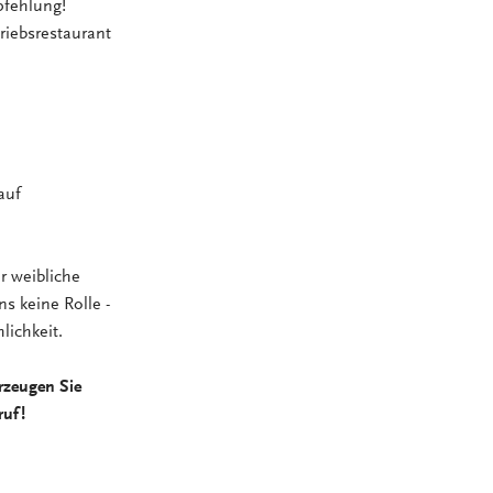
pfehlung!
riebsrestaurant
auf
r weibliche
ns keine Rolle -
lichkeit.
rzeugen Sie
ruf!