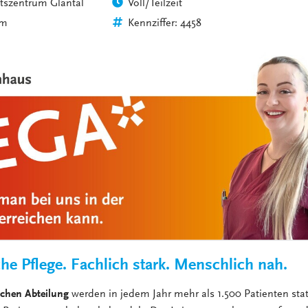
tszentrum Glantal
Voll/Teilzeit
VERANSTALTUNGEN
KLINIKEN UND
im
Kennziffer: 4458
GESUNDHEITSEINRICHTU
ANSPRECHPARTNER DER
KLINIKEN UND
GESUNDHEITSEINRICHTU
he Pflege. Fachlich stark. Menschlich nah.
schen Abteilung
werden in jedem Jahr mehr als 1.500 Patienten sta