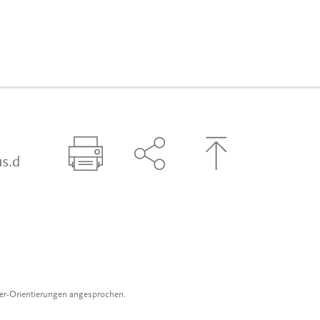
s.d
Seite drucken
Seite über Social-Media t
Zum Seitenanfa
der-Orientierungen angesprochen.