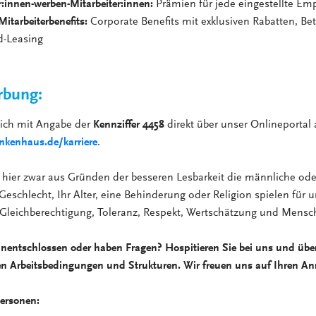
r:innen-werben-Mitarbeiter:innen:
Prämien für jede eingestellte Em
 Mitarbeiterbenefits:
Corporate Benefits mit exklusiven Rabatten, Bet
d-Leasing
rbung:
sich mit Angabe der
Kennziffer 4458
direkt über unser Onlineportal 
kenhaus.de/karriere
.
hier zwar aus Gründen der besseren Lesbarkeit die männliche ode
Geschlecht, Ihr Alter, eine Behinderung oder Religion spielen für u
 Gleichberechtigung, Toleranz, Respekt, Wertschätzung und Mensch
unentschlossen oder haben Fragen? Hospitieren Sie bei uns und übe
en Arbeitsbedingungen und Strukturen. Wir freuen uns auf Ihren An
ersonen: