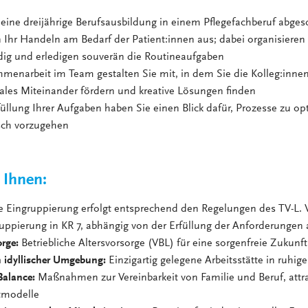
eine dreijährige Berufsausbildung in einem Pflegefachberuf abges
n Ihr Handeln am Bedarf der Patient:innen aus; dabei organisieren 
dig und erledigen souverän die Routineaufgaben
menarbeit im Team gestalten Sie mit, in dem Sie die Kolleg:innen
iales Miteinander fördern und kreative Lösungen finden
füllung Ihrer Aufgaben haben Sie einen Blick dafür, Prozesse zu o
sch vorzugehen
 Ihnen:
e Eingruppierung erfolgt entsprechend den Regelungen des TV-L. 
uppierung in KR 7, abhängig von der Erfüllung der Anforderungen a
orge:
Betriebliche Altersvorsorge (VBL) für eine sorgenfreie Zukunft
n idyllischer Umgebung:
Einzigartig gelegene Arbeitsstätte in ruhig
Balance:
Maßnahmen zur Vereinbarkeit von Familie und Beruf, attra
itmodelle