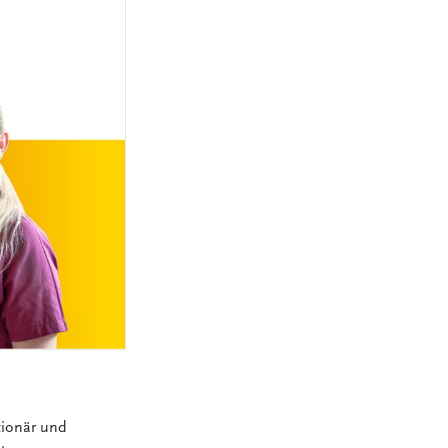
MEDIZINSCH-
TECHNISCHE:R-
NGEN
RADIOLOGIEASSISTENT:IN
(MTRA)
KAUFLEUTE IM
NGEN
GESUNDHEITSWESEN
FACHINFORMATIKER:IN
ELEKTRONIKER:IN
GÄRTNER:IN
tionär und