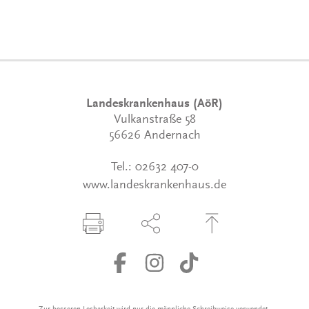
Landeskrankenhaus (AöR)
Vulkanstraße 58
56626 Andernach
Tel.:
02632 407-0
www.landeskrankenhaus.de
Seite drucken
Seite über Social-Media teilen
Zum Seitenanfang