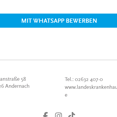
VERANSTALTUNGEN
KLINIKEN UND
GESUNDHEITSEINRICHTU
MIT WHATSAPP BEWERBEN
ANSPRECHPARTNER DER
KLINIKEN UND
GESUNDHEITSEINRICHTU
anstraße 58
Tel.:
02632 407-0
26 Andernach
www.landeskrankenhau
e