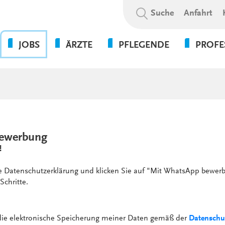
Suchbegriff:
Suche
Anfahrt
JOBS
ÄRZTE
PFLEGENDE
PROFE
OHNE DIE PFLEGE GEHT
BEWERBUNGSABLAUF
WAS WIR BIETEN
PSYCHOL
NICHTS!
SOZIALE A
WIR ALS ARBEITGEBER
WEITERBILDUNGSBEFUGNISSE
FLEXPERTEN
SOZIALP
ANSPRECHPARTNER UNSERER
INITIATIVBEWERBUNG
KLINIKEN UND
PFLEGEEXPERTEN (APN)
THERAPIE
GESUNDHEITSEINRICHTUNGEN
PRAKTIKUM
ewerbung
VERWALT
4-TAGE-WOCHE
!
SERVICE
PSYCHOLOGIE
UNSERE STANDORTE
FORT- UND WEITERBILDUN
ie Datenschutzerklärung und klicken Sie auf "Mit WhatsApp bewerb
WEITERBILDUNG &
Schritte.
VERGÜTUNGEN &
ENTWICKLUNG
ZUSATZLEISTUNGEN
KULTUR & WERTE
AUSFALLMANAGEMENT
 die elektronische Speicherung meiner Daten gemäß der
Datenschu