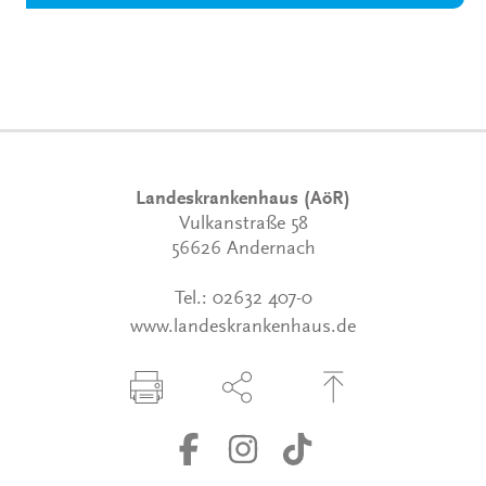
Landeskrankenhaus (AöR)
Vulkanstraße 58
56626 Andernach
Tel.:
02632 407-0
www.landeskrankenhaus.de
Seite drucken
Seite über Social-Media teilen
Zum Seitenanfang