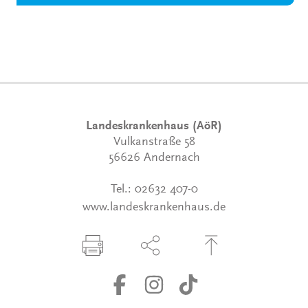
Landeskrankenhaus (AöR)
Vulkanstraße 58
56626 Andernach
Tel.:
02632 407-0
www.landeskrankenhaus.de
Seite drucken
Seite über Social-Media teilen
Zum Seitenanfang