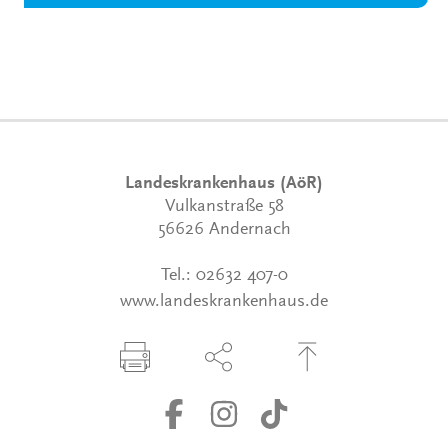
Landeskrankenhaus (AöR)
Vulkanstraße 58
56626 Andernach
Tel.:
02632 407-0
www.landeskrankenhaus.de
Seite drucken
Seite über Social-Media teilen
Zum Seitenanfang