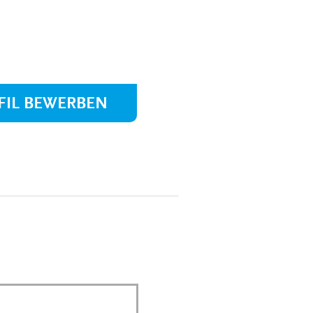
MEDIZINSCH-
TECHNISCHE:R-
NGEN
RADIOLOGIEASSISTENT:IN
(MTRA)
KAUFLEUTE IM
NGEN
GESUNDHEITSWESEN
FIL BEWERBEN
FACHINFORMATIKER:IN
ELEKTRONIKER:IN
GÄRTNER:IN