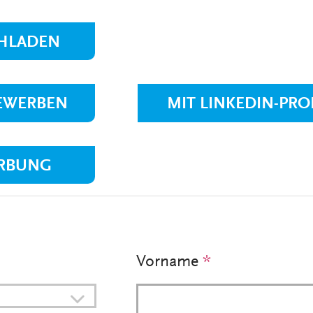
VERANSTALTUNGEN
KLINIKEN UND
GESUNDHEITSEINRICHTU
HLADEN
ANSPRECHPARTNER DER
KLINIKEN UND
GESUNDHEITSEINRICHTU
BEWERBEN
MIT LINKEDIN-PRO
RBUNG
Vorname
*