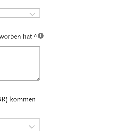
eworben hat *
AöR) kommen