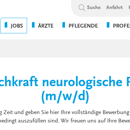
Suchbegriff:
Suche
Anfahrt
JOBS
ÄRZTE
PFLEGENDE
PROFE
OHNE DIE PFLEGE GEHT
BEWERBUNGSABLAUF
WAS WIR BIETEN
PSYCHOL
NICHTS!
SOZIALE A
WIR ALS ARBEITGEBER
WEITERBILDUNGSBEFUGNISSE
FLEXPERTEN
SOZIALP
ANSPRECHPARTNER UNSERER
INITIATIVBEWERBUNG
KLINIKEN UND
PFLEGEEXPERTEN (APN)
THERAPIE
GESUNDHEITSEINRICHTUNGEN
PRAKTIKUM
chkraft neurologische
VERWALT
4-TAGE-WOCHE
SERVICE
PSYCHOLOGIE
UNSERE STANDORTE
(m/w/d)
FORT- UND WEITERBILDUN
WEITERBILDUNG &
VERGÜTUNGEN &
ENTWICKLUNG
g Zeit und geben Sie hier Ihre vollständige Bewerbung 
ZUSATZLEISTUNGEN
edingt auszufüllen sind. Wir freuen uns auf Ihre Bew
KULTUR & WERTE
AUSFALLMANAGEMENT