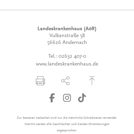
Landeskrankenhaus (AöR)
Vulkanstraße 58
56626 Andernach
Tel.:
02632 407-0
www.landeskrankenhaus.de
Seite drucken
Seite über Social-Media teilen
Zum Seitenanfang
Zur besseren Lesbarkeit wird nur die männliche Schreibweise verwendet.
Hiermit werden alle Geschlechter und Gender-Orientierungen
angesprochen.