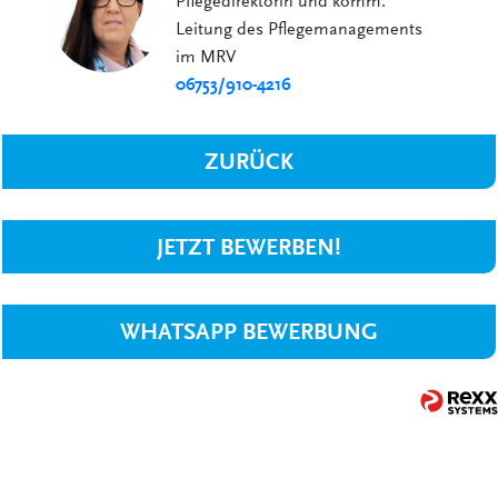
Pflegedirektorin und komm.
Leitung des Pflegemanagements
im MRV
06753/910-4216
ZURÜCK
JETZT BEWERBEN!
WHATSAPP BEWERBUNG