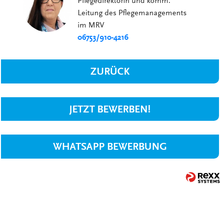
Pflegedirektorin und komm.
Leitung des Pflegemanagements
im MRV
06753/910-4216
ZURÜCK
JETZT BEWERBEN!
WHATSAPP BEWERBUNG