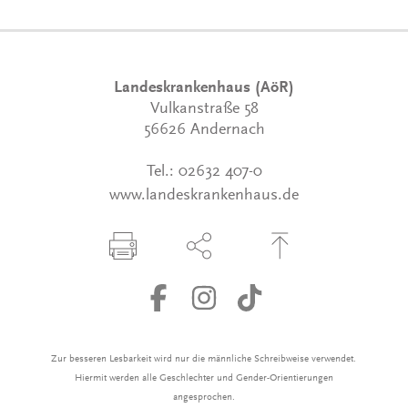
Landeskrankenhaus (AöR)
Vulkanstraße 58
56626 Andernach
Tel.:
02632 407-0
www.landeskrankenhaus.de
Seite drucken
Seite über Social-Media teilen
Zum Seitenanfang
Zur besseren Lesbarkeit wird nur die männliche Schreibweise verwendet.
Hiermit werden alle Geschlechter und Gender-Orientierungen
angesprochen.