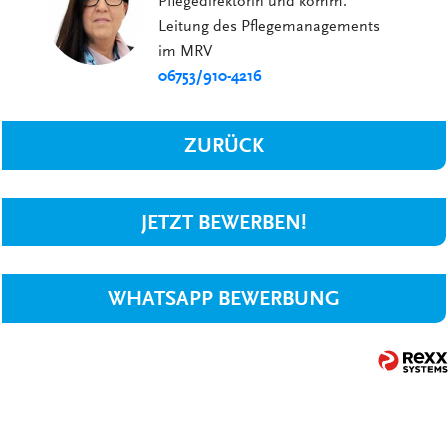
Pflegedirektorin und komm.
Leitung des Pflegemanagements
im MRV
06753/910-4216
ZURÜCK
JETZT BEWERBEN!
WHATSAPP BEWERBUNG