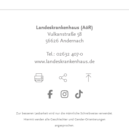
Landeskrankenhaus (AöR)
Vulkanstraße 58
56626 Andernach
Tel.:
02632 407-0
www.landeskrankenhaus.de
Seite drucken
Seite über Social-Media teilen
Zum Seitenanfang
Zur besseren Lesbarkeit wird nur die männliche Schreibweise verwendet.
Hiermit werden alle Geschlechter und Gender-Orientierungen
angesprochen.