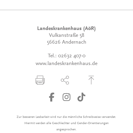
Landeskrankenhaus (AöR)
Vulkanstraße 58
56626 Andernach
Tel.:
02632 407-0
www.landeskrankenhaus.de
Seite drucken
Seite über Social-Media teilen
Zum Seitenanfang
Zur besseren Lesbarkeit wird nur die männliche Schreibweise verwendet.
Hiermit werden alle Geschlechter und Gender-Orientierungen
angesprochen.