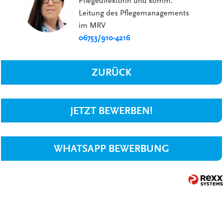
Pflegedirektorin und komm.
Leitung des Pflegemanagements
im MRV
06753/910-4216
ZURÜCK
JETZT BEWERBEN!
WHATSAPP BEWERBUNG