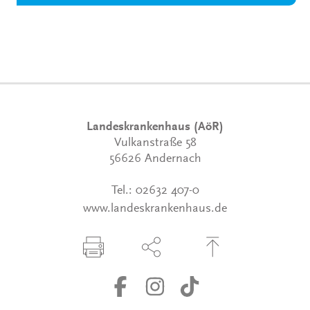
Landeskrankenhaus (AöR)
Vulkanstraße 58
56626 Andernach
Tel.:
02632 407-0
www.landeskrankenhaus.de
Seite drucken
Seite über Social-Media teilen
Zum Seitenanfang