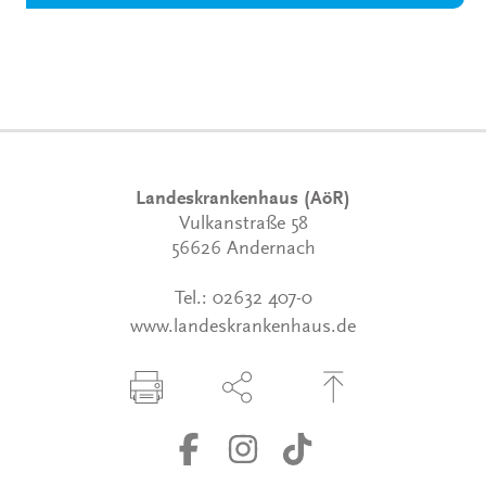
Landeskrankenhaus (AöR)
Vulkanstraße 58
56626 Andernach
Tel.:
02632 407-0
www.landeskrankenhaus.de
Seite drucken
Seite über Social-Media teilen
Zum Seitenanfang