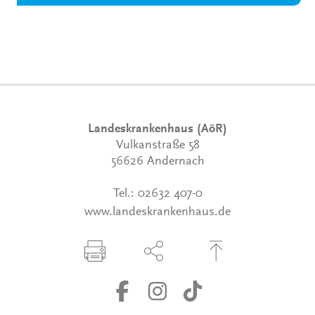
Landeskrankenhaus (AöR)
Vulkanstraße 58
56626 Andernach
Tel.:
02632 407-0
www.landeskrankenhaus.de
Seite drucken
Seite über Social-Media teilen
Zum Seitenanfang