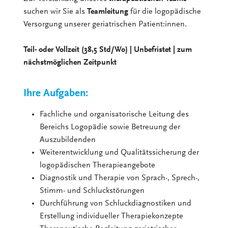
suchen wir Sie als
Teamleitung
für die logopädische
Versorgung unserer geriatrischen Patient:innen.
Teil- oder Vollzeit (38,5 Std/Wo) | Unbefristet | zum
nächstmöglichen Zeitpunkt
Ihre Aufgaben:
Fachliche und organisatorische Leitung des
Bereichs Logopädie sowie Betreuung der
Auszubildenden
Weiterentwicklung und Qualitätssicherung der
logopädischen Therapieangebote
Diagnostik und Therapie von Sprach-, Sprech-,
Stimm- und Schluckstörungen
Durchführung von Schluckdiagnostiken und
Erstellung individueller Therapiekonzepte