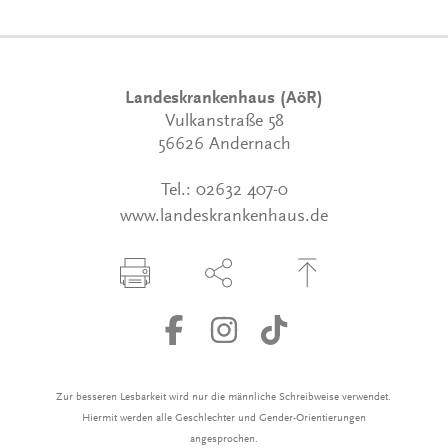
Landeskrankenhaus (AöR)
Vulkanstraße 58
56626 Andernach
Tel.:
02632 407-0
www.landeskrankenhaus.de
Seite drucken
Seite über Social-Media teilen
Zum Seitenanfang
Zur besseren Lesbarkeit wird nur die männliche Schreibweise verwendet.
Hiermit werden alle Geschlechter und Gender-Orientierungen
angesprochen.