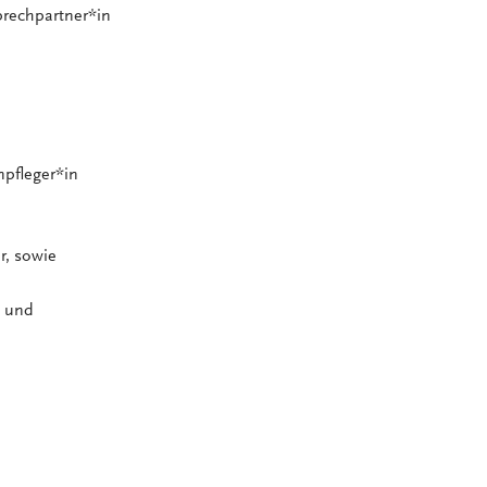
prechpartner*in
npfleger*in
r, sowie
e und