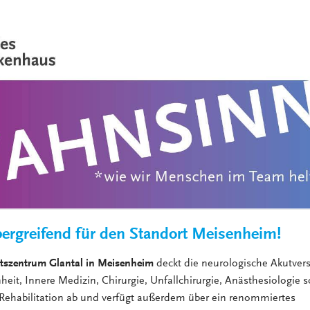
VERANSTALTUNGEN
KLINIKEN UND
GESUNDHEITSEINRICHTU
ANSPRECHPARTNER DER
KLINIKEN UND
GESUNDHEITSEINRICHTU
bergreifend für den Standort Meisenheim!
tszentrum Glantal in Meisenheim
deckt die neurologische Akutver
heit, Innere Medizin, Chirurgie, Unfallchirurgie, Anästhesiologie 
Rehabilitation ab und verfügt außerdem über ein renommiertes