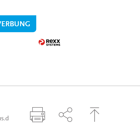
WERBUNG
s.d
Seite drucken
Seite über Social-Media t
Zum Seitenanfa