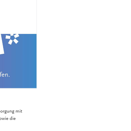
MEDIZINSCH-
TECHNISCHE:R-
NGEN
RADIOLOGIEASSISTENT:IN
(MTRA)
KAUFLEUTE IM
NGEN
GESUNDHEITSWESEN
FACHINFORMATIKER:IN
ELEKTRONIKER:IN
GÄRTNER:IN
sorgung mit
sowie die