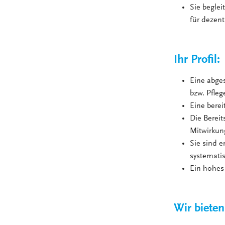
Sie beglei
für dezent
Ihr Profil:
Eine abge
bzw. Pfleg
Eine berei
Die Bereit
Mitwirkun
Sie sind 
systemati
Ein hohes 
Wir bieten