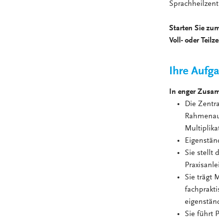
Sprachheilzen
Starten Sie zum
Voll- oder Teilz
Ihre Aufg
In enger Zusam
Die Zentra
Rahmenausb
Multiplika
Eigenständ
Sie stellt
Praxisanl
Sie trägt
fachprakti
eigenstän
Sie führt 