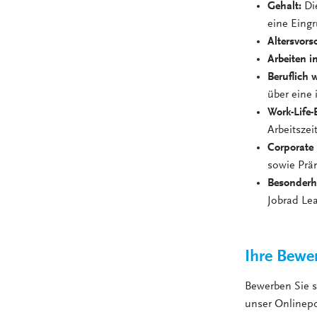
Gehalt:
Di
eine Eing
Altersvors
Arbeiten i
Beruflich 
über eine 
Work-Life-
Arbeitsze
Corporate 
sowie Prä
Besonderh
Jobrad Le
Ihre Bewe
Bewerben Sie 
unser Onlinepo