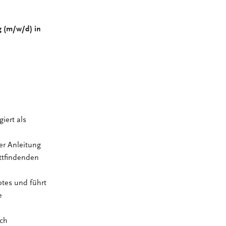
g (m/w/d) in
iert als
er Anleitung
attfindenden
ptes und führt
e
rch