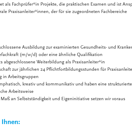
tet als Fachprüfer*in Projekte, die praktischen Examen und ist Ans
rale Praxisanleiter*innen, der für sie zugeordneten Fachbereiche
schlossene Ausbildung zur examinierten Gesundheits- und Kranke
efachkraft (m/w/d) oder eine ähnliche Qualifikation
ts abgeschlossene Weiterbildung als Praxisanleiter*in
schaft zur jährlichen 24 Pflichtfortbildungsstunden für Praxisanleite
g in Arbeitsgruppen
emphatisch, kreativ und kommunikativ und haben eine strukturiert
sche Arbeitsweise
Maß an Selbstständigkeit und Eigeninitiative setzen wir voraus
 Ihnen: