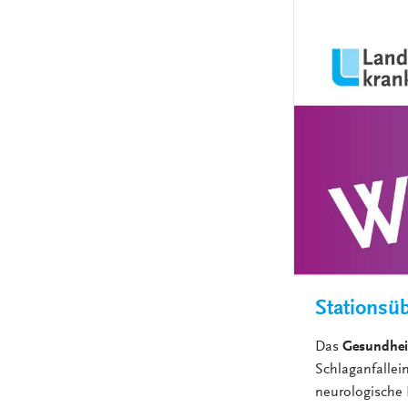
Stationsü
Das
Gesundhei
Schlaganfallein
neurologische 