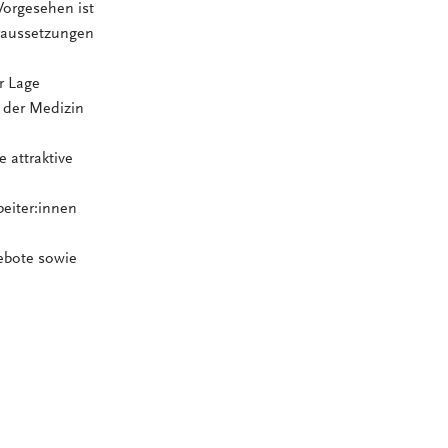
Vorgesehen ist
oraussetzungen
r Lage
n der Medizin
 attraktive
beiter:innen
ebote sowie