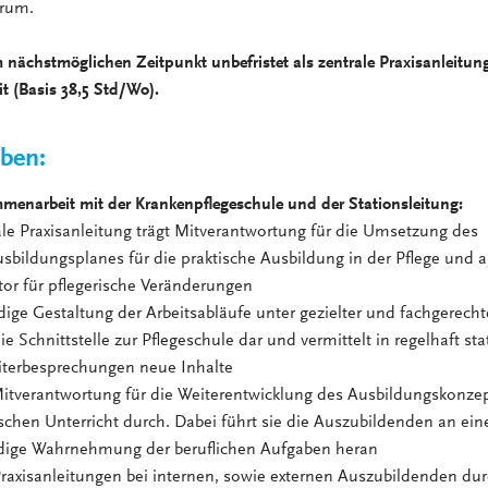
trum.
 nächstmöglichen Zeitpunkt unbefristet als zentrale Praxisanleitun
eit (Basis 38,5 Std/Wo).
aben:
menarbeit mit der Krankenpflegeschule und der Stationsleitung:
le Praxisanleitung trägt Mitverantwortung für die Umsetzung des
ildungsplanes für die praktische Ausbildung in der Pflege und ag
tor für pflegerische Veränderungen
ige Gestaltung der Arbeitsabläufe unter gezielter und fachgerecht
 die Schnittstelle zur Pflegeschule dar und vermittelt in regelhaft st
eiterbesprechungen neue Inhalte
 Mitverantwortung für die Weiterentwicklung des Ausbildungskonze
schen Unterricht durch. Dabei führt sie die Auszubildenden an ein
dige Wahrnehmung der beruflichen Aufgaben heran
Praxisanleitungen bei internen, sowie externen Auszubildenden du