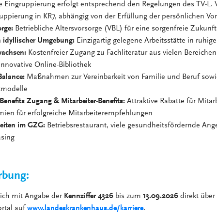
e Eingruppierung erfolgt entsprechend den Regelungen des TV-L. 
ruppierung in KR7, abhängig von der Erfüllung der persönlichen V
orge:
Betriebliche Altersvorsorge (VBL) für eine sorgenfreie Zukunft
n idyllischer Umgebung:
Einzigartig gelegene Arbeitsstätte in ruhige
wachsen:
Kostenfreier Zugang zu Fachliteratur aus vielen Bereiche
innovative Online-Bibliothek
Balance:
Maßnahmen zur Vereinbarkeit von Familie und Beruf sowie
itmodelle
Benefits Zugang & Mitarbeiter-Benefits:
Attraktive Rabatte für Mitar
mien für erfolgreiche Mitarbeiterempfehlungen
eiten im GZG:
Betriebsrestaurant, viele gesundheitsfördernde Ang
asing
rbung:
sich mit Angabe der
Kennziffer 4326
bis zum
13.09.2026
direkt über
rtal auf
www.landeskrankenhaus.de/karriere
.