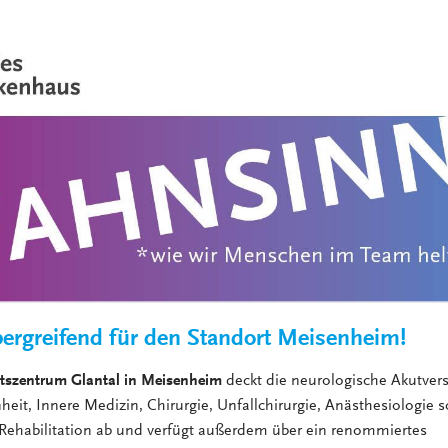
VERANSTALTUNGEN
KLINIKEN UND
GESUNDHEITSEINRICHTU
ANSPRECHPARTNER DER
KLINIKEN UND
GESUNDHEITSEINRICHTU
bergreifend für den Standort Meisenheim!
tszentrum Glantal in Meisenheim
deckt die neurologische Akutver
heit, Innere Medizin, Chirurgie, Unfallchirurgie, Anästhesiologie 
Rehabilitation ab und verfügt außerdem über ein renommiertes