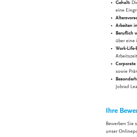
Gehalt:
Di
eine Eing
Altersvors
Arbeiten i
Beruflich 
über eine 
Work-Life-
Arbeitsze
Corporate 
sowie Prä
Besonderh
Jobrad Le
Ihre Bewe
Bewerben Sie 
unser Onlinepo