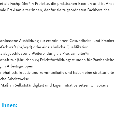
tet als Fachprüfer*in Projekte, die praktischen Examen und ist Ans
rale Praxisanleiter*innen, der für sie zugeordneten Fachbereiche
schlossene Ausbildung zur examinierten Gesundheits- und Kranke
efachkraft (m/w/d) oder eine ähnliche Qualifikation
ts abgeschlossene Weiterbildung als Praxisanleiter*in
schaft zur jährlichen 24 Pflichtfortbildungsstunden für Praxisanleite
g in Arbeitsgruppen
emphatisch, kreativ und kommunikativ und haben eine strukturiert
sche Arbeitsweise
Maß an Selbstständigkeit und Eigeninitiative setzen wir voraus
 Ihnen: