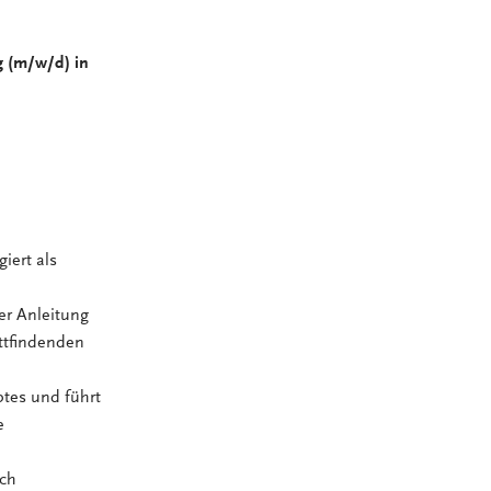
g (m/w/d) in
iert als
er Anleitung
attfindenden
ptes und führt
e
rch