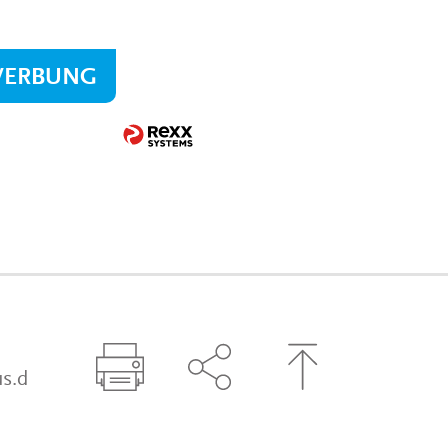
WERBUNG
s.d
Seite drucken
Seite über Social-Media t
Zum Seitenanfa