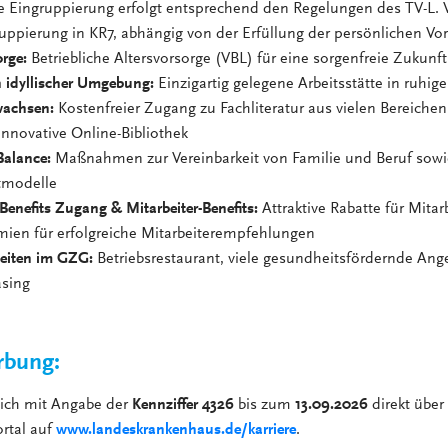
e Eingruppierung erfolgt entsprechend den Regelungen des TV-L. 
ruppierung in KR7, abhängig von der Erfüllung der persönlichen V
orge:
Betriebliche Altersvorsorge (VBL) für eine sorgenfreie Zukunft
n idyllischer Umgebung:
Einzigartig gelegene Arbeitsstätte in ruhige
wachsen:
Kostenfreier Zugang zu Fachliteratur aus vielen Bereiche
innovative Online-Bibliothek
Balance:
Maßnahmen zur Vereinbarkeit von Familie und Beruf sowie
itmodelle
Benefits Zugang & Mitarbeiter-Benefits:
Attraktive Rabatte für Mitar
mien für erfolgreiche Mitarbeiterempfehlungen
eiten im GZG:
Betriebsrestaurant, viele gesundheitsfördernde Ang
asing
rbung:
sich mit Angabe der
Kennziffer 4326
bis zum
13.09.2026
direkt über
rtal auf
www.landeskrankenhaus.de/karriere
.