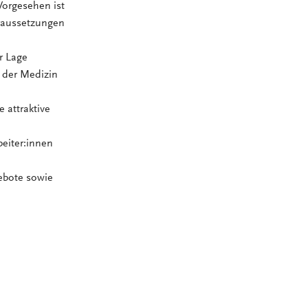
Vorgesehen ist
oraussetzungen
r Lage
n der Medizin
 attraktive
beiter:innen
ebote sowie