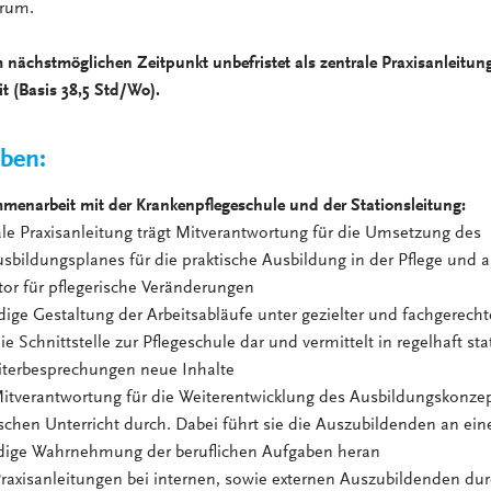
trum.
 nächstmöglichen Zeitpunkt unbefristet als zentrale Praxisanleitun
eit (Basis 38,5 Std/Wo).
aben:
menarbeit mit der Krankenpflegeschule und der Stationsleitung:
le Praxisanleitung trägt Mitverantwortung für die Umsetzung des
ildungsplanes für die praktische Ausbildung in der Pflege und ag
tor für pflegerische Veränderungen
ige Gestaltung der Arbeitsabläufe unter gezielter und fachgerecht
 die Schnittstelle zur Pflegeschule dar und vermittelt in regelhaft st
eiterbesprechungen neue Inhalte
 Mitverantwortung für die Weiterentwicklung des Ausbildungskonze
schen Unterricht durch. Dabei führt sie die Auszubildenden an ein
dige Wahrnehmung der beruflichen Aufgaben heran
Praxisanleitungen bei internen, sowie externen Auszubildenden du