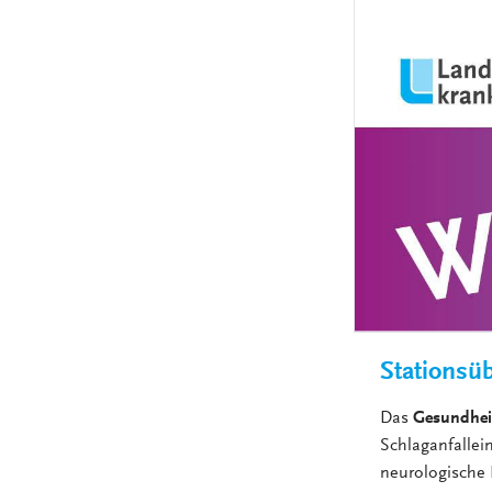
Stationsü
Das
Gesundhei
Schlaganfallein
neurologische 