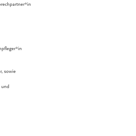
prechpartner*in
npfleger*in
r, sowie
e und