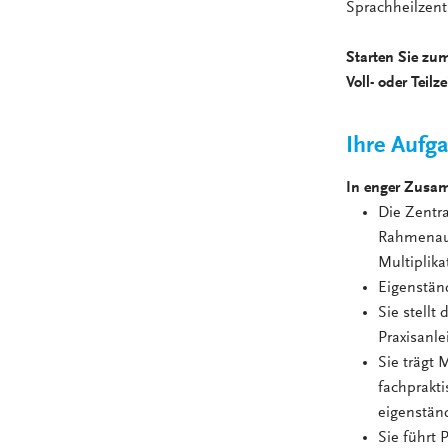
Sprachheilzen
Starten Sie zum
Voll- oder Teilz
Ihre Aufg
In enger Zusam
Die Zentra
Rahmenausb
Multiplika
Eigenständ
Sie stellt
Praxisanl
Sie trägt
fachprakti
eigenstän
Sie führt 