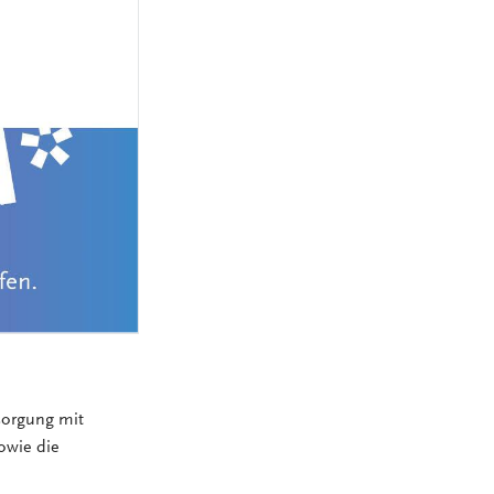
MEDIZINSCH-
TECHNISCHE:R-
NGEN
RADIOLOGIEASSISTENT:IN
(MTRA)
KAUFLEUTE IM
NGEN
GESUNDHEITSWESEN
FACHINFORMATIKER:IN
ELEKTRONIKER:IN
GÄRTNER:IN
sorgung mit
sowie die