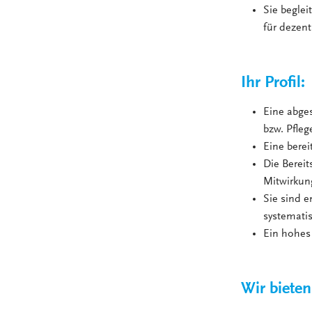
Sie beglei
für dezent
Ihr Profil:
Eine abge
bzw. Pfleg
Eine berei
Die Bereit
Mitwirkun
Sie sind 
systemati
Ein hohes 
Wir bieten