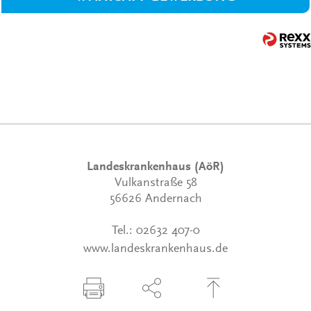
Landeskrankenhaus (AöR)
Vulkanstraße 58
56626 Andernach
Tel.:
02632 407-0
www.landeskrankenhaus.de
Seite drucken
Seite über Social-Media teilen
Zum Seitenanfang