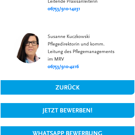
Leitende Praxisanleiterin
06753/910-14231
Susanne Kuczkowski
Pflegedirektorin und komm.
Leitung des Pflegemanagements
im MRV
06753/910-4216
ZURÜCK
JETZT BEWERBEN!
WHATSAPP BEWERBUNG